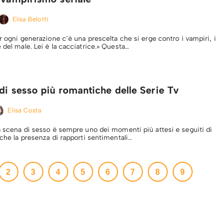
Elisa Belotti
er ogni generazione c’è una prescelta che si erge contro i vampiri, i
 del male. Lei è la cacciatrice.» Questa…
di sesso più romantiche delle Serie Tv
Elisa Costa
na scena di sesso è sempre uno dei momenti più attesi e seguiti di
 che la presenza di rapporti sentimentali…
2
3
4
5
6
7
8
9