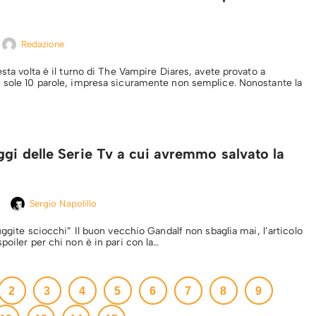
Redazione
esta volta è il turno di The Vampire Diares, avete provato a
 sole 10 parole, impresa sicuramente non semplice. Nonostante la
ggi delle Serie Tv a cui avremmo salvato la
Sergio Napolillo
Fuggite sciocchi” Il buon vecchio Gandalf non sbaglia mai, l’articolo
poiler per chi non è in pari con la…
2
3
4
5
6
7
8
9