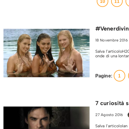
10
11
#Venerdìvint
18 Novembre 2016
Salva l’articoloH2
onde di una lonta
Pagine:
1
7 curiosità 
27 Agosto 2016
Salva l’articoloI