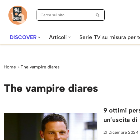
Vai
al
contenuto
DISCOVER
Articoli
Serie TV su misura per t
Home
»
The vampire diares
The vampire diares
9 ottimi per
un’uscita di
21 Dicembre 2024