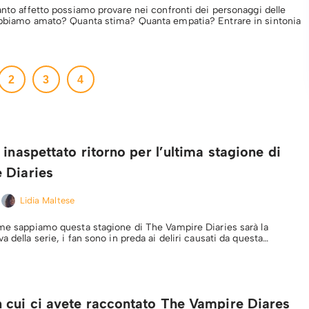
anto affetto possiamo provare nei confronti dei personaggi delle
abbiamo amato? Quanta stima? Quanta empatia? Entrare in sintonia
2
3
4
 inaspettato ritorno per l’ultima stagione di
 Diaries
Lidia Maltese
ome sappiamo questa stagione di The Vampire Diaries sarà la
a della serie, i fan sono in preda ai deliri causati da questa…
 cui ci avete raccontato The Vampire Diares