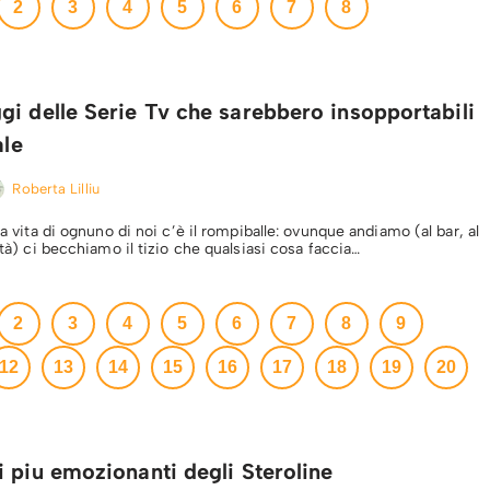
2
3
4
5
6
7
8
i delle Serie Tv che sarebbero insopportabili
ale
Roberta Lilliu
lla vita di ognuno di noi c’è il rompiballe: ovunque andiamo (al bar, al
sità) ci becchiamo il tizio che qualsiasi cosa faccia…
2
3
4
5
6
7
8
9
12
13
14
15
16
17
18
19
20
 piu emozionanti degli Steroline