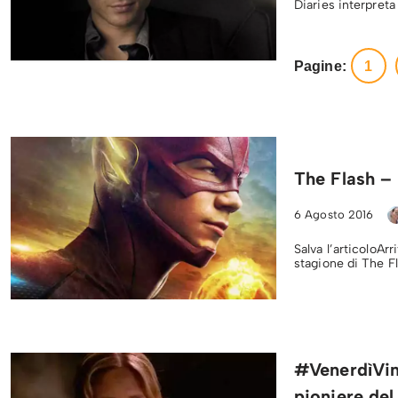
Diaries interpreta
Pagine:
1
The Flash – 
6 Agosto 2016
Salva l’articoloAr
stagione di The Fl
#VenerdìVint
pioniere del