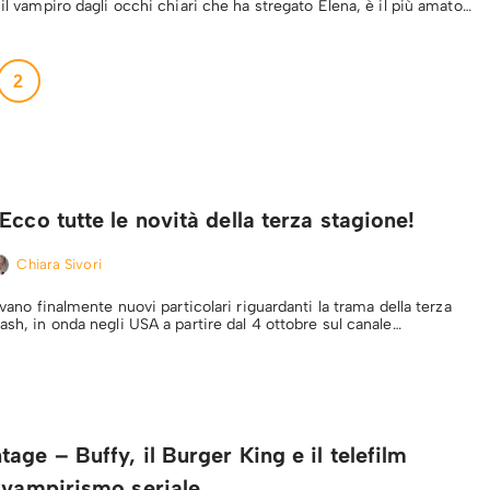
 il vampiro dagli occhi chiari che ha stregato Elena, è il più amato…
2
Ecco tutte le novità della terza stagione!
Chiara Sivori
rivano finalmente nuovi particolari riguardanti la trama della terza
ash, in onda negli USA a partire dal 4 ottobre sul canale…
age – Buffy, il Burger King e il telefilm
 vampirismo seriale