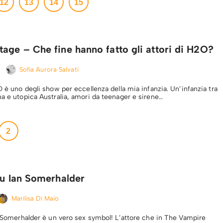
12
13
14
15
age – Che fine hanno fatto gli attori di H2O?
Sofia Aurora Salvati
O è uno degli show per eccellenza della mia infanzia. Un’infanzia tra
na e utopica Australia, amori da teenager e sirene…
2
su Ian Somerhalder
Marilisa Di Maio
an Somerhalder è un vero sex symbol! L’attore che in The Vampire