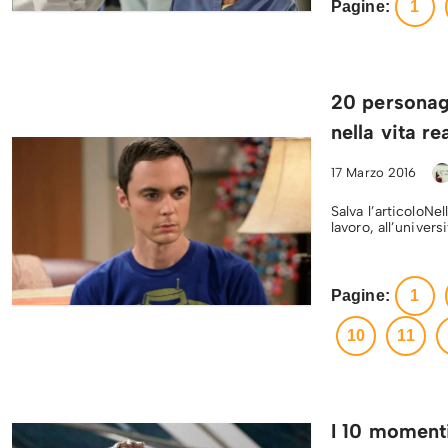
Pagine:
1
20 personagg
nella vita re
17 Marzo 2016
Salva l’articoloNe
lavoro, all’univer
Pagine:
1
10
11
I 10 momenti