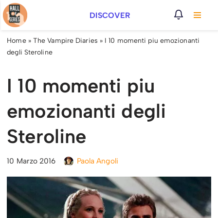
DISCOVER
Vai
al
Home
»
The Vampire Diaries
»
I 10 momenti piu emozionanti
contenuto
degli Steroline
I 10 momenti piu
emozionanti degli
Steroline
10 Marzo 2016
Paola Angoli