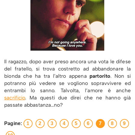
Il ragazzo, dopo aver preso ancora una vota le difese
del fratello, si trova costretto ad abbandonare la
bionda che ha tra l’altro appena
partorito
. Non si
potranno più vedere se vogliono sopravvivere ed
entrambi lo sanno. Talvolta, l’amore è anche
sacrificio
. Ma questi due direi che ne hanno già
passate abbastanza…no?
Pagine:
1
2
3
4
5
6
7
8
9