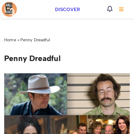
DISCOVER
Vai
al
contenuto
Home
»
Penny Dreadful
Penny Dreadful