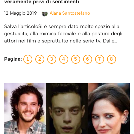
veramente privi di sentimenti
12 Maggio 2019
Alana Santostefano
Salva l’articoloSi è sempre dato molto spazio alla
gestualità, alla mimica facciale e alla postura degli
attori nei film e soprattutto nelle serie tv. Dalle…
Pagine:
1
2
3
4
5
6
7
8