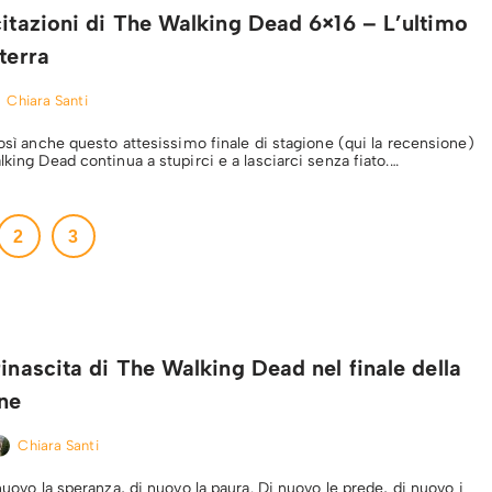
citazioni di The Walking Dead 6×16 – L’ultimo
terra
Chiara Santi
così anche questo attesissimo finale di stagione (qui la recensione)
lking Dead continua a stupirci e a lasciarci senza fiato.…
2
3
rinascita di The Walking Dead nel finale della
ne
Chiara Santi
 nuovo la speranza, di nuovo la paura. Di nuovo le prede, di nuovo i