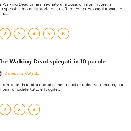
The Walking Dead ci ha insegnato una cosa: chi non muore, si
o spessissimo nella storia del telefilm, che personaggi apparsi e
 che…
2
3
4
5
6
he Walking Dead spiegati in 10 parole
Giuseppina Cataldo
 informo fin da subito che ci saranno spoiler a destra e manca, per
n pari, chiudete tutto e fuggite…
2
3
4