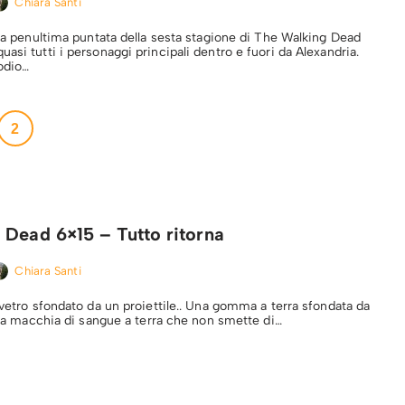
Chiara Santi
lla penultima puntata della sesta stagione di The Walking Dead
asi tutti i personaggi principali dentro e fuori da Alexandria.
sodio…
2
 Dead 6×15 – Tutto ritorna
Chiara Santi
 vetro sfondato da un proiettile.. Una gomma a terra sfondata da
 Una macchia di sangue a terra che non smette di…