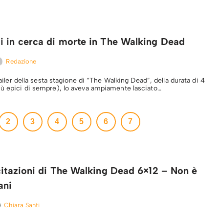
i in cerca di morte in The Walking Dead
Redazione
trailer della sesta stagione di “The Walking Dead”, della durata di 4
iù epici di sempre), lo aveva ampiamente lasciato…
2
3
4
5
6
7
citazioni di The Walking Dead 6×12 – Non è
ani
Chiara Santi