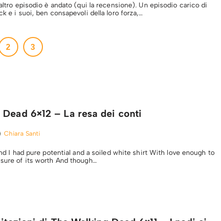
 altro episodio è andato (qui la recensione). Un episodio carico di
ck e i suoi, ben consapevoli della loro forza,…
2
3
 Dead 6×12 – La resa dei conti
Chiara Santi
.And I had pure potential and a soiled white shirt With love enough to
nsure of its worth And though…