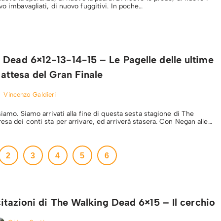
vo imbavagliati, di nuovo fuggitivi. In poche…
 Dead 6×12-13-14-15 – Le Pagelle delle ultime
 attesa del Gran Finale
Vincenzo Galdieri
 siamo. Siamo arrivati alla fine di questa sesta stagione di The
esa dei conti sta per arrivare, ed arriverà stasera. Con Negan alle…
2
3
4
5
6
citazioni di The Walking Dead 6×15 – Il cerchio