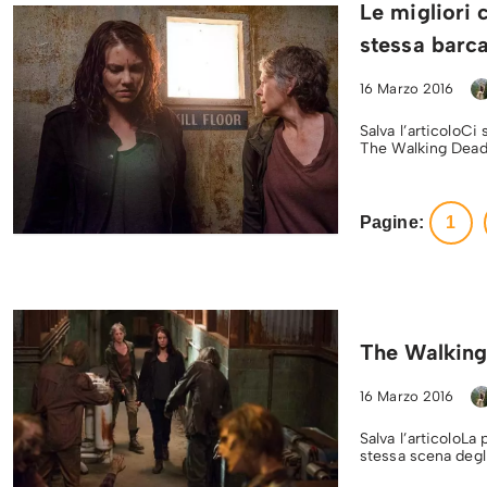
Le migliori 
stessa barc
16 Marzo 2016
Salva l’articoloCi
The Walking Dead 
Pagine:
1
The Walking
16 Marzo 2016
Salva l’articoloLa
stessa scena degl