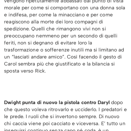
vengono ripetutamente abbassati dal punto di vista
morale per come si comportano con una donna sola
e indifesa, per come la minacciano e per come
reagiscono alla morte dei loro compagni di
spedizione. Quelli che rimangono vivi non si
preoccupano nemmeno per un secondo di quelli
feriti, non si degnano di evitare loro la
trasformazione o sofferenze inutili ma si limitano ad
un “lasciati andare amico”. Così facendo il gesto di
Carol sembra più che giustificato e la bilancia si
sposta verso Rick.
Dwight punta di nuovo la pistola contro Daryl
dopo
che questo voleva ritrovarlo e ucciderlo. I predatori e
le prede. I ruoli che si invertono sempre. Di nuovo
chi caccia viene poi cacciato e viceversa. E’ tutto un
inseguirsi continuo senza capo né coda, è un