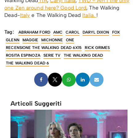
Walking Dead
ITA
,
Caryl Italia
,
TWD – Am I the only
one Zen around here? Good Lord
, The Walking
Dead-
Italy
e The Walking Dead
Italia.
!
Tag:
ABRAHAM FORD
AMC
CAROL
DARYL DIXON
FOX
GLENN
MAGGIE
MICHONNE
ONE
RECENSIONE THE WALKING DEAD 6X15
RICK GRIMES
ROSITA ESPINOZA
SERIE TV
THE WALKING DEAD
THE WALKING DEAD 6
Articoli Suggeriti