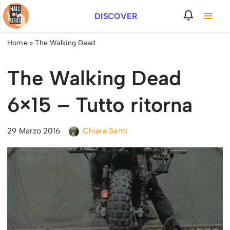
DISCOVER
Vai
al
Home
»
The Walking Dead
contenuto
The Walking Dead
6×15 – Tutto ritorna
29 Marzo 2016
Chiara Santi