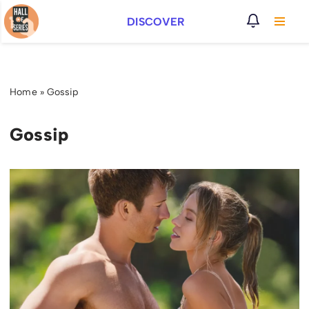
DISCOVER
Vai
al
contenuto
Home
»
Gossip
Gossip