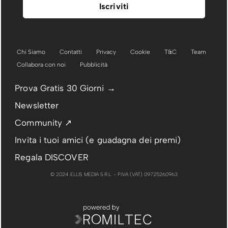
Chi Siamo
Contatti
Privacy
Cookie
T&C
Team
Collabora con noi
Pubblicità
Prova Gratis 30 Giorni →
Newsletter
Community ↗
Invita i tuoi amici (e guadagna dei premi)
Regala DISCOVER
© 2024 ELLIS MEDIA S.R.L. - P.IVA (VAT) 09725260963