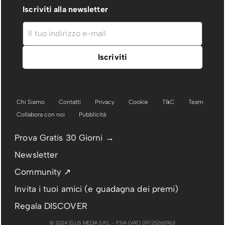
Iscriviti alla newsletter
Chi Siamo
Contatti
Privacy
Cookie
T&C
Team
Collabora con noi
Pubblicità
Prova Gratis 30 Giorni →
Newsletter
Community ↗
Invita i tuoi amici (e guadagna dei premi)
Regala DISCOVER
© 2024 ELLIS MEDIA S.R.L. - P.IVA (VAT) 09725260963