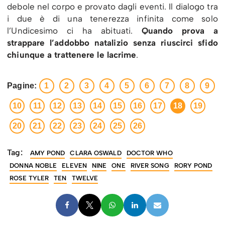
debole nel corpo e provato dagli eventi. Il dialogo tra
i due è di una tenerezza infinita come solo
l’Undicesimo ci ha abituati.
Quando prova a
strappare l’addobbo natalizio senza riuscirci sfido
chiunque a trattenere le lacrime
.
Pagine:
1
2
3
4
5
6
7
8
9
10
11
12
13
14
15
16
17
18
19
20
21
22
23
24
25
26
Tag:
AMY POND
CLARA OSWALD
DOCTOR WHO
DONNA NOBLE
ELEVEN
NINE
ONE
RIVER SONG
RORY POND
ROSE TYLER
TEN
TWELVE