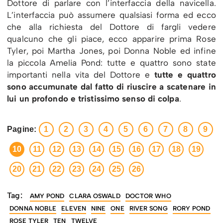
Dottore di parlare con l’interfaccia della navicella.
L’interfaccia può assumere qualsiasi forma ed ecco
che alla richiesta del Dottore di fargli vedere
qualcuno che gli piace, ecco apparire prima Rose
Tyler, poi Martha Jones, poi Donna Noble ed infine
la piccola Amelia Pond: tutte e quattro sono state
importanti nella vita del Dottore e
tutte e quattro
sono accumunate dal fatto di riuscire a scatenare in
lui un profondo e tristissimo senso di colpa
.
Pagine:
1
2
3
4
5
6
7
8
9
10
11
12
13
14
15
16
17
18
19
20
21
22
23
24
25
26
Tag:
AMY POND
CLARA OSWALD
DOCTOR WHO
DONNA NOBLE
ELEVEN
NINE
ONE
RIVER SONG
RORY POND
ROSE TYLER
TEN
TWELVE