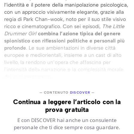
l’identità e il potere della manipolazione psicologica,
con un approccio visivamente elegante, grazie alla
regia di Park Chan-wook, noto per il suo stile visivo
ricco e cinematografico. Con sei episodi,
The Little
Drummer Girl
combina l’azione tipica del genere
spionistico con riflessioni politiche e personali più
profonde
. Le sue ambientazioni in diverse città
europee e mediorientali, insieme a un cast di alto
livello, la rendono un’opera che affascina per
l’intensità della narrazione e la complessità morale
dei suoi personaggi.
— CONTENUTO
DISCOVER
—
Continua a leggere l’articolo con la
prova gratuita
E con DISCOVER hai anche un consulente
personale che ti dice sempre cosa guardare.