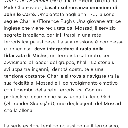
The Little Drummer Girl
è una miniserie diretta da
Park Chan-wook,
basata sul romanzo omonimo di
John le Carré.
Ambientata negli anni ’70, la serie
segue Charlie (Florence Pugh). Una giovane attrice
inglese che viene reclutata dal Mossad, il servizio
segreto israeliano, per infiltrarsi in una rete
terroristica palestinese. La sua missione è complessa
e pericolosa:
deve interpretare il ruolo della
fidanzata di Michel
, un terrorista catturato, per
avvicinarsi al leader del gruppo, Khalil. La storia si
sviluppa tra inganni, identità costruite e una
tensione costante. Charlie si trova a navigare tra la
sua fedeltà al Mossad e il coinvolgimento emotivo
con i membri della rete terroristica. Con un
particolare legame che si sviluppa tra lei e Gadi
(Alexander Skarsgård), uno degli agenti del Mossad
che la allena.
La serie esplora temi complessi come il terrorismo,