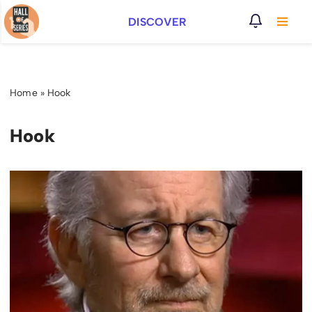
DISCOVER
Vai
al
contenuto
Home
»
Hook
Hook