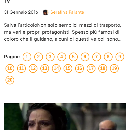
Tv
31 Gennaio 2016
Serafina Pallante
Salva l’articoloNon solo semplici mezzi di trasporto,
ma veri e propri protagonisti. Spesso più famosi di
coloro che li guidano, alcuni di questi veicoli sono…
Pagine:
1
2
3
4
5
6
7
8
9
10
11
12
13
14
15
16
17
18
19
20