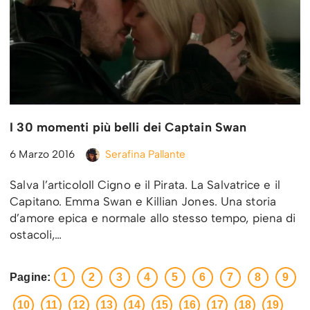
I 30 momenti più belli dei Captain Swan
6 Marzo 2016
Serafina Pallante
Salva l’articoloIl Cigno e il Pirata. La Salvatrice e il
Capitano. Emma Swan e Killian Jones. Una storia
d’amore epica e normale allo stesso tempo, piena di
ostacoli,…
Pagine:
1
2
3
4
5
6
7
8
9
10
11
12
13
14
15
16
17
18
19