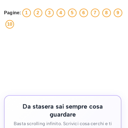
Pagine:
1
2
3
4
5
6
7
8
9
10
Da stasera sai sempre cosa
guardare
Basta scrolling infinito. Scrivici cosa cerchi e ti