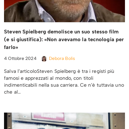
Steven Spielberg demolisce un suo stesso film
(e si giustifica): «Non avevamo la tecnologia per
farlo»
4 Ottobre 2024
Debora Bolis
Salva l’articoloSteven Spielberg è tra i registi più
famosi e apprezzati al mondo, con titoli
indimenticabili nella sua carriera. Ce n’è tuttavia uno
che al…