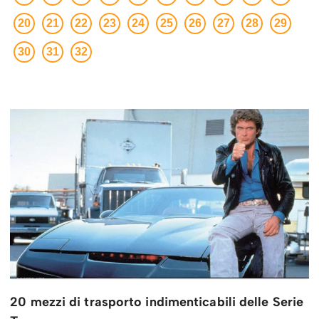
20
21
22
23
24
25
26
27
28
29
30
31
32
20 mezzi di trasporto indimenticabili delle Serie