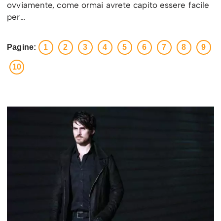
ovviamente, come ormai avrete capito essere facile
per…
Pagine:
1
2
3
4
5
6
7
8
9
10