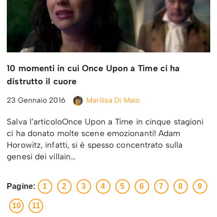
10 momenti in cui Once Upon a Time ci ha
distrutto il cuore
23 Gennaio 2016
Marilisa Di Maio
Salva l’articoloOnce Upon a Time in cinque stagioni
ci ha donato molte scene emozionanti! Adam
Horowitz, infatti, si è spesso concentrato sulla
genesi dei villain…
Pagine:
1
2
3
4
5
6
7
8
9
10
11