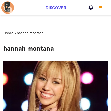
DISCOVER
Vai
al
contenuto
Home
»
hannah montana
hannah montana