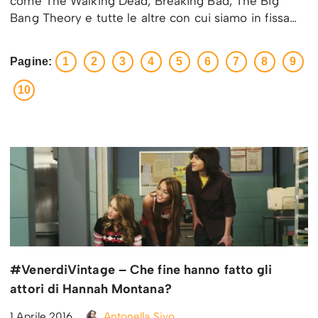
come The Walking Dead, Breaking Bad, The Big
Bang Theory e tutte le altre con cui siamo in fissa…
Pagine:
1
2
3
4
5
6
7
8
9
10
#VenerdiVintage – Che fine hanno fatto gli
attori di Hannah Montana?
1 Aprile 2016
Antonella Sivo