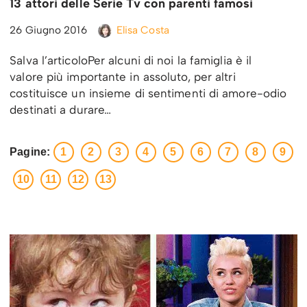
13 attori delle Serie Tv con parenti famosi
26 Giugno 2016
Elisa Costa
Salva l’articoloPer alcuni di noi la famiglia è il
valore più importante in assoluto, per altri
costituisce un insieme di sentimenti di amore-odio
destinati a durare…
Pagine:
1
2
3
4
5
6
7
8
9
10
11
12
13