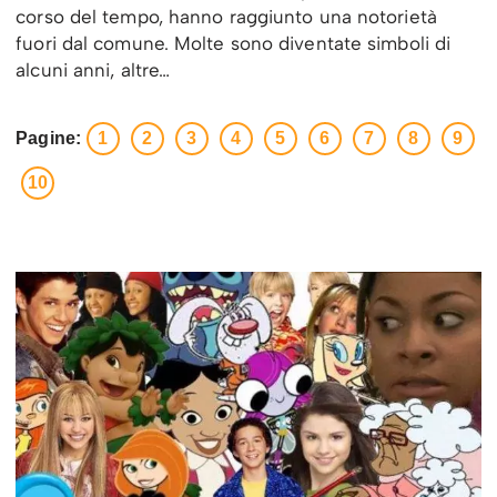
corso del tempo, hanno raggiunto una notorietà
fuori dal comune. Molte sono diventate simboli di
alcuni anni, altre…
Pagine:
1
2
3
4
5
6
7
8
9
10