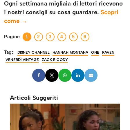
Ogni settimana migliaia di lettori ricevono
i nostri consigli su cosa guardare.
Scopri
come →
Pagine:
1
2
3
4
5
6
Tag:
DISNEY CHANNEL
HANNAH MONTANA
ONE
RAVEN
VENERDÌ VINTAGE
ZACK E CODY
Articoli Suggeriti