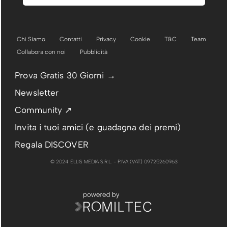
Chi Siamo
Contatti
Privacy
Cookie
T&C
Team
Collabora con noi
Pubblicità
Prova Gratis 30 Giorni →
Newsletter
Community ↗
Invita i tuoi amici (e guadagna dei premi)
Regala DISCOVER
© 2024 ELLIS MEDIA S.R.L. - P.IVA (VAT) 09725260963