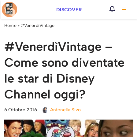
DISCOVER
Vai
al
Home
»
#VenerdiVintage
contenuto
#VenerdìVintage –
Come sono diventate
le star di Disney
Channel oggi?
6 Ottobre 2016
Antonella Sivo