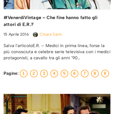
#VenerdìVintage – Che fine hanno fatto gli
attori di E.R.?
15 Aprile 2016
Chiara Santi
Salva l’articoloE.R. – Medici in prima linea, forse la
più conosciuta e celebre serie televisiva con i medici
protagonisti, a cavallo tra gli anni ’90…
Pagine:
1
2
3
4
5
6
7
8
9