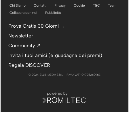
Chi Siamo
Contatti
Privacy
Cookie
T&C
Team
Collabora con noi
Pubblicità
Prova Gratis 30 Giorni →
Newsletter
Community ↗
Invita i tuoi amici (e guadagna dei premi)
Regala DISCOVER
© 2024 ELLIS MEDIA S.R.L. - P.IVA (VAT) 09725260963
PUBBLICITÀ