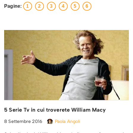
Pagine:
1
2
3
4
5
6
5 Serie Tv in cui troverete William Macy
8 Settembre 2016
Paola Angoli