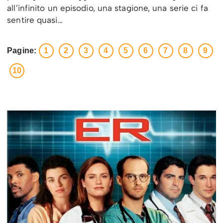
all’infinito un episodio, una stagione, una serie ci fa
sentire quasi…
Pagine:
1
2
3
4
5
6
7
8
9
10