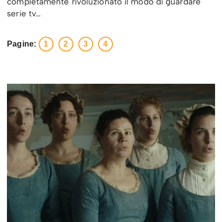
completamente rivoluzionato il modo di guardare
serie tv…
Pagine:
1
2
3
4