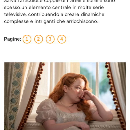
Salva l’articoloLe coppie di fratelli e sorelle sono
spesso un elemento centrale in molte serie
televisive, contribuendo a creare dinamiche
complesse e intriganti che arricchiscono…
Pagine:
1
2
3
4