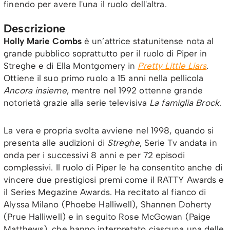
finendo per avere l'una il ruolo dell'altra.
Descrizione
Holly Marie Combs
è un’attrice statunitense nota al
grande pubblico soprattutto per il ruolo di Piper in
Streghe e di Ella Montgomery in
Pretty Little Liars
.
Ottiene il suo primo ruolo a 15 anni nella pellicola
Ancora insieme
, mentre nel 1992 ottenne grande
notorietà grazie alla serie televisiva
La famiglia Brock
.
La vera e propria svolta avviene nel 1998, quando si
presenta alle audizioni di
Streghe
, Serie Tv andata in
onda per i successivi 8 anni e per 72 episodi
complessivi. Il ruolo di Piper le ha consentito anche di
vincere due prestigiosi premi come il RATTY Awards e
il Series Megazine Awards.
Ha recitato al fianco di
Alyssa Milano (Phoebe Halliwell), Shannen Doherty
(Prue Halliwell) e in seguito Rose McGowan (Paige
Matthews), che hanno interpretato ciascuna una delle