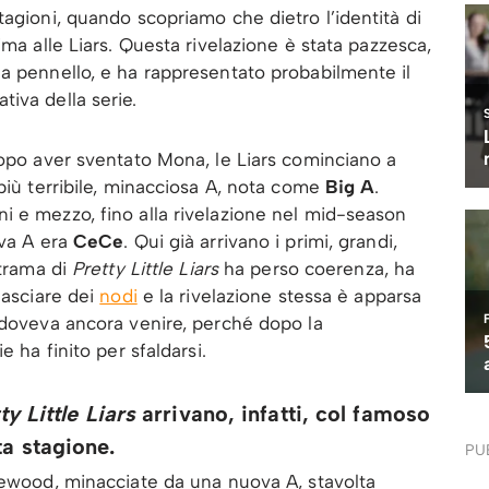
tagioni, quando scopriamo che dietro l’identità di
ima alle Liars. Questa rivelazione è stata pazzesca,
a pennello, e ha rappresentato probabilmente il
iva della serie.
dopo aver sventato Mona, le Liars cominciano a
più terribile, minacciosa A, nota come
Big A
.
i e mezzo, fino alla rivelazione nel mid-season
ova A era
CeCe
. Qui già arrivano i primi, grandi,
 trama di
Pretty Little Liars
ha perso coerenza, ha
lasciare dei
nodi
e la rivelazione stessa è apparsa
 doveva ancora venire, perché dopo la
e ha finito per sfaldarsi.
ty Little Liars
arrivano, infatti, col famoso
ta stagione.
PU
sewood, minacciate da una nuova A, stavolta