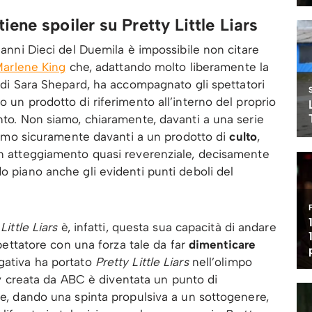
ene spoiler su Pretty Little Liars
i anni Dieci del Duemila è impossibile non citare
arlene King
che, adattando molto liberamente la
di Sara Shepard, ha accompagnato gli spettatori
o un prodotto di riferimento all’interno del proprio
ento. Non siamo, chiaramente, davanti a una serie
 siamo sicuramente davanti a un prodotto di
culto
,
 un atteggiamento quasi reverenziale, decisamente
o piano anche gli evidenti punti deboli del
Little Liars
è, infatti, questa sua capacità di andare
 spettatore con una forza tale da far
dimenticare
gativa ha portato
Pretty Little Liars
nell’olimpo
e tv creata da ABC è diventata un punto di
ere, dando una spinta propulsiva a un sottogenere,