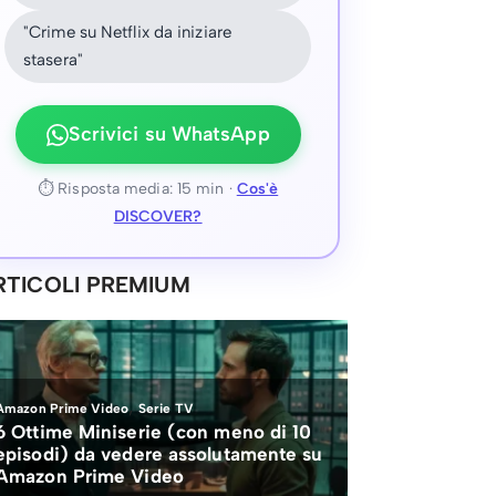
"Crime su Netflix da iniziare
stasera"
Scrivici su WhatsApp
⏱ Risposta media: 15 min ·
Cos'è
DISCOVER?
RTICOLI PREMIUM