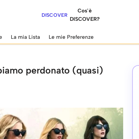
Cos'è
DISCOVER
DISCOVER?
e
La mia Lista
Le mie Preferenze
abbiamo perdonato (quasi)