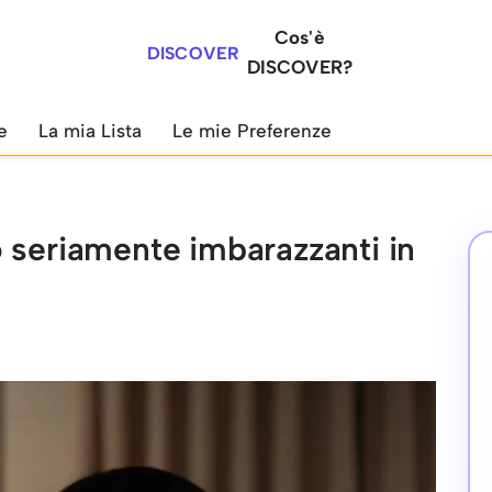
Cos'è
DISCOVER
DISCOVER?
e
La mia Lista
Le mie Preferenze
 seriamente imbarazzanti in