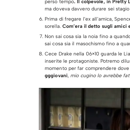
perso tempo
. Il colpevole, in Pretty
ma doveva davvero durare sei stagio
Prima di fregare l’ex all’amica, Spenc
sorella.
Com’era il detto sugli amici e
Non sai cosa sia la noia fino a quand
sai cosa sia il masochismo fino a quan
Cece Drake nella 06×10 guarda le Liar
inserite le protagoniste. Potremo dil
momento per far comprendere dove sia
gggiovani
,
mio cugino lo avrebbe fat