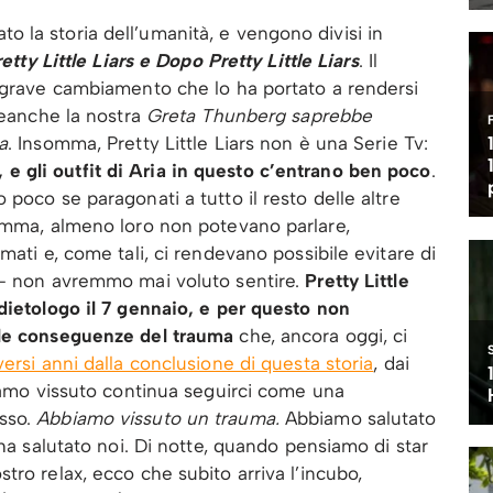
 la storia dell’umanità, e vengono divisi in
etty Little Liars e Dopo Pretty Little Liars
. Il
n grave cambiamento che lo ha portato a rendersi
neanche la nostra
Greta Thunberg saprebbe
a
. Insomma, Pretty Little Liars non è una Serie Tv:
ri, e gli outfit di Aria in questo c’entrano ben poco
.
poco se paragonati a tutto il resto delle altre
somma, almeno loro non potevano parlare,
mati e, come tali, ci rendevano possibile evitare di
 – non avremmo mai voluto sentire.
Pretty Little
dietologo il 7 gennaio, e per questo non
 le conseguenze del trauma
che, ancora oggi, ci
ersi anni dalla conclusione di questa storia
, dai
biamo vissuto continua seguirci come una
sso.
Abbiamo vissuto un trauma.
Abbiamo salutato
 ha salutato noi. Di notte, quando pensiamo di star
ro relax, ecco che subito arriva l’incubo,