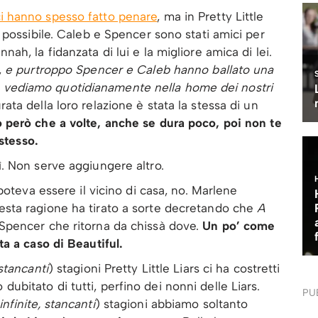
ci hanno spesso fatto penare
, ma in Pretty Little
e possibile. Caleb e Spencer sono stati amici per
ah, la fidanzata di lui e la migliore amica di lei.
,
e purtroppo Spencer e Caleb hanno ballato una
 vediamo quotidianamente nella home dei nostri
ata della loro relazione è stata la stessa di un
 però che a volte, anche se dura poco, poi non te
 stesso.
. Non serve aggiungere altro.
 poteva essere il vicino di casa, no. Marlene
esta ragione ha tirato a sorte decretando che
A
 Spencer che ritorna da chissà dove.
Un po’ come
ta a caso di Beautiful.
 stancanti
) stagioni Pretty Little Liars ci ha costretti
ubitato di tutti, perfino dei nonni delle Liars.
PU
infinite, stancanti
) stagioni abbiamo soltanto