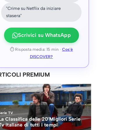
"Crime su Netflix da iniziare
stasera"
Scrivici su WhatsApp
⏱ Risposta media: 15 min ·
Cos'è
DISCOVER?
RTICOLI PREMIUM