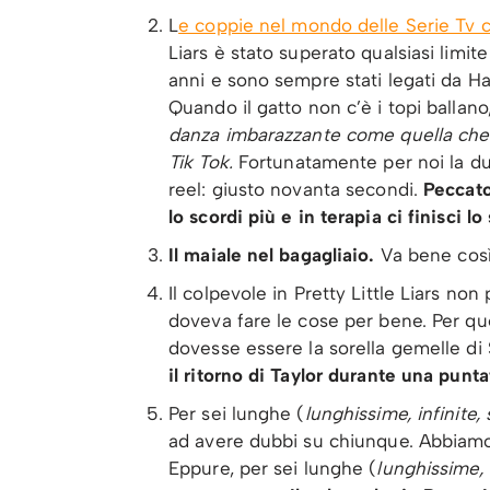
L
e coppie nel mondo delle Serie Tv 
Liars è stato superato qualsiasi limit
anni e sono sempre stati legati da Hann
Quando il gatto non c’è i topi ballano
danza imbarazzante come quella che
Tik Tok.
Fortunatamente per noi la dur
reel: giusto novanta secondi.
Peccato
lo scordi più e in terapia ci finisci lo
Il maiale nel bagagliaio.
Va bene così
Il colpevole in Pretty Little Liars non
doveva fare le cose per bene. Per qu
dovesse essere la sorella gemelle di
il ritorno di Taylor durante una punta
Per sei lunghe (
lunghissime, infinite,
ad avere dubbi su chiunque. Abbiamo d
Eppure, per sei lunghe (
lunghissime, 