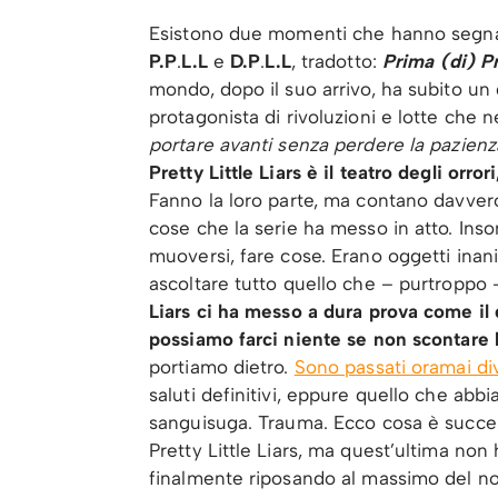
Esistono due momenti che hanno segnato
P.P
.
L.L
e
D.P
.
L.L
, tradotto:
Prima (di) Pr
mondo, dopo il suo arrivo, ha subito u
protagonista di rivoluzioni e lotte che 
portare avanti senza perdere la pazienz
Pretty Little Liars è il teatro degli orro
Fanno la loro parte, ma contano davvero 
cose che la serie ha messo in atto. In
muoversi, fare cose. Erano oggetti inani
ascoltare tutto quello che – purtroppo
Liars ci ha messo a dura prova come il 
possiamo farci niente se non scontare
portiamo dietro.
Sono passati oramai div
saluti definitivi, eppure quello che ab
sanguisuga. Trauma. Ecco cosa è succe
Pretty Little Liars, ma quest’ultima non
finalmente riposando al massimo del nost