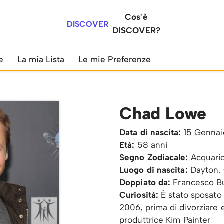
Cos'è
DISCOVER
DISCOVER?
e
La mia Lista
Le mie Preferenze
Chad Lowe
Data di nascita:
15 Gennai
Età:
58 anni
Segno Zodiacale:
Acquari
Luogo di nascita:
Dayton, 
Doppiato da:
Francesco B
Curiosità:
È stato sposato 
2006, prima di divorziare 
produttrice Kim Painter