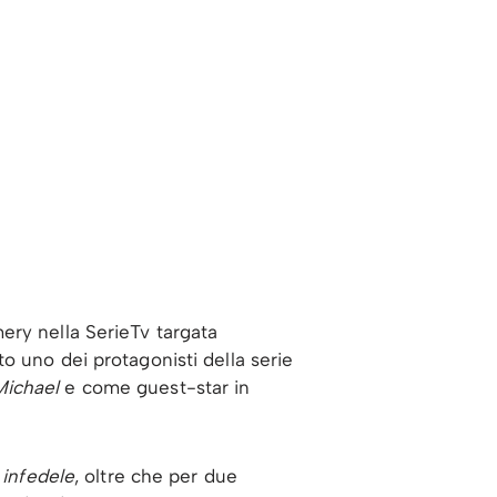
ery nella SerieTv targata
ato uno dei protagonisti della serie
 Michael
e come guest-star in
 infedele
, oltre che per due