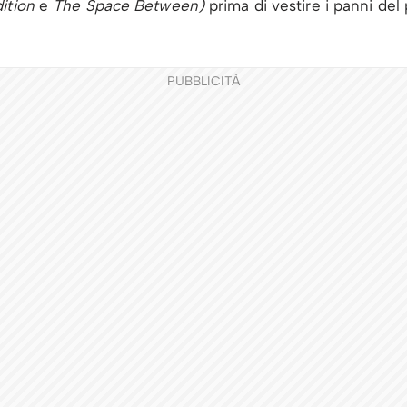
ition
e
The Space Between)
prima di vestire i panni de
PUBBLICITÀ