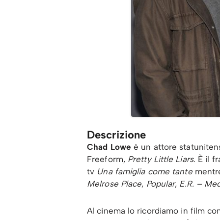
Descrizione
Chad Lowe
è un attore statuniten
Freeform,
Pretty Little Liars
. È il 
tv
Una famiglia come tante
mentre
Melrose Place
,
Popular
,
E.R. – Med
Al cinema lo ricordiamo in film c