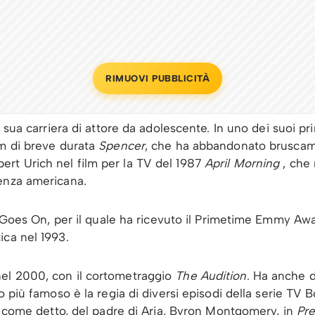
RIMUOVI PUBBLICITÀ
 sua carriera di attore da adolescente. In uno dei suoi prim
om di breve durata
Spencer
, che ha abbandonato bruscame
rt Urich nel film per la TV del 1987
April Morning
, che 
enza americana.
fe Goes On, per il quale ha ricevuto il Primetime Emmy A
ica nel 1993.
el 2000, con il cortometraggio
The Audition
. Ha anche 
ro più famoso è la regia di diversi episodi della serie TV 
o, come detto, del padre di Aria, Byron Montgomery, in
Pre