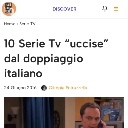
DISCOVER
Vai
al
Home
»
Serie TV
contenuto
10 Serie Tv “uccise”
dal doppiaggio
italiano
24 Giugno 2016
Olimpia Petruzzella