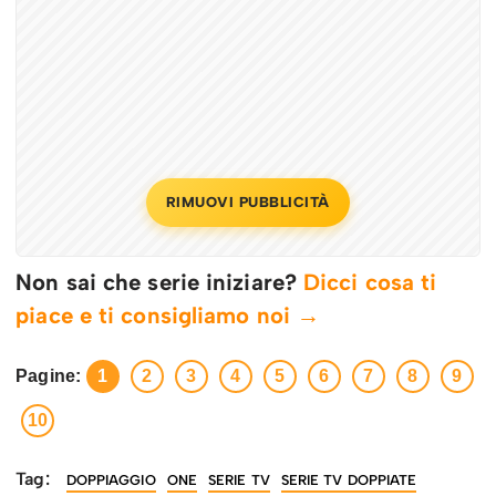
RIMUOVI PUBBLICITÀ
Non sai che serie iniziare?
Dicci cosa ti
piace e ti consigliamo noi →
Pagine:
1
2
3
4
5
6
7
8
9
10
Tag:
DOPPIAGGIO
ONE
SERIE TV
SERIE TV DOPPIATE