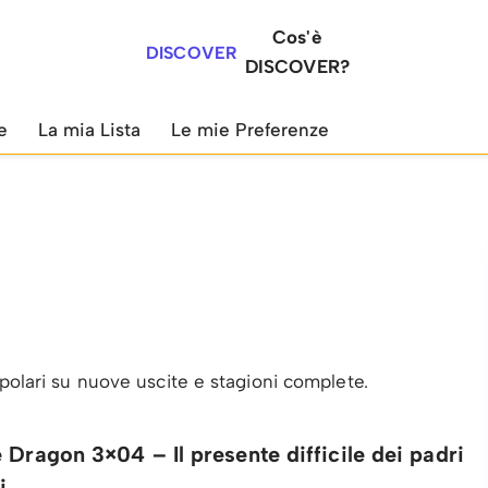
Cos'è
DISCOVER
DISCOVER?
e
La mia Lista
Le mie Preferenze
opolari su nuove uscite e stagioni complete.
 Dragon 3×04 – Il presente difficile dei padri
i