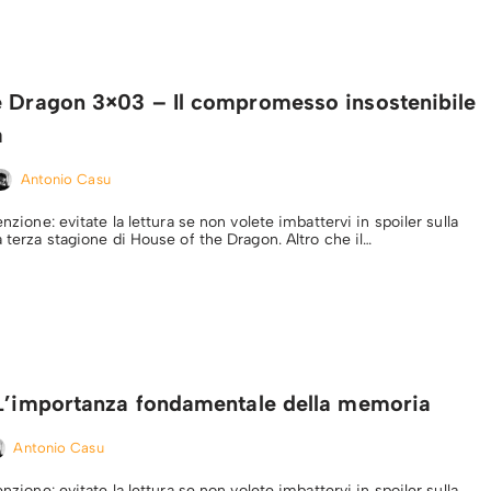
e Dragon 3×03 – Il compromesso insostenibile
a
Antonio Casu
enzione: evitate la lettura se non volete imbattervi in spoiler sulla
a terza stagione di House of the Dragon. Altro che il…
 L’importanza fondamentale della memoria
Antonio Casu
enzione: evitate la lettura se non volete imbattervi in spoiler sulla