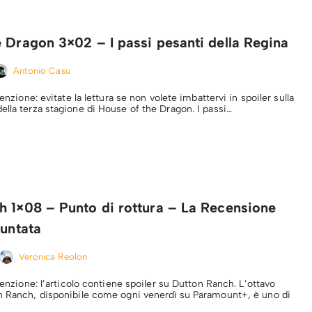
 Dragon 3×02 – I passi pesanti della Regina
Antonio Casu
tenzione: evitate la lettura se non volete imbattervi in spoiler sulla
ella terza stagione di House of the Dragon. I passi…
h 1×08 – Punto di rottura – La Recensione
puntata
Veronica Reolon
ttenzione: l’articolo contiene spoiler su Dutton Ranch. L’ottavo
n Ranch, disponibile come ogni venerdì su Paramount+, è uno di