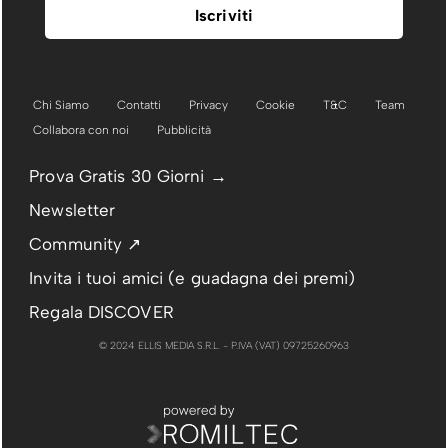
Chi Siamo
Contatti
Privacy
Cookie
T&C
Team
Collabora con noi
Pubblicità
Prova Gratis 30 Giorni →
Newsletter
Community ↗
Invita i tuoi amici (e guadagna dei premi)
Regala DISCOVER
© 2024 ELLIS MEDIA S.R.L. - P.IVA (VAT) 09725260963