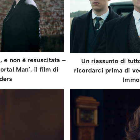
, e non è resuscitata –
Un riassunto di tut
rtal Man’, il film di
ricordarci prima di v
ders
Immo