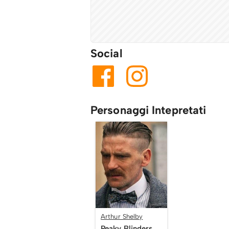
Social
Personaggi Intepretati
Arthur Shelby
Peaky Blinders