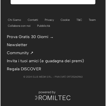
Chi Siamo
Contatti
Privacy
Cookie
T&C
Team
Collabora con noi
Pubblicità
Prova Gratis 30 Giorni →
Newsletter
Community ↗
Invita i tuoi amici (e guadagna dei premi)
Regala DISCOVER
© 2024 ELLIS MEDIA S.R.L. - P.IVA (VAT) 09725260963