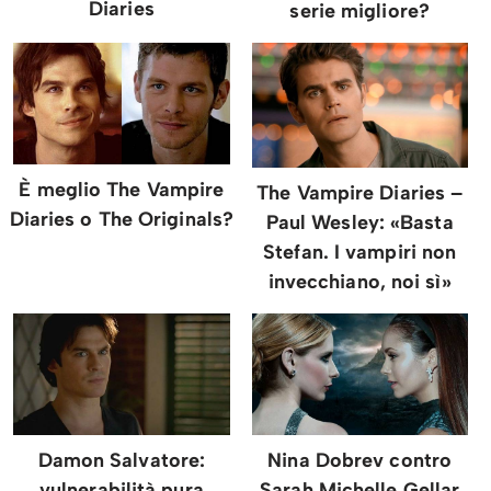
Diaries
serie migliore?
È meglio The Vampire
The Vampire Diaries –
Diaries o The Originals?
Paul Wesley: «Basta
Stefan. I vampiri non
invecchiano, noi sì»
Damon Salvatore:
Nina Dobrev contro
vulnerabilità pura
Sarah Michelle Gellar