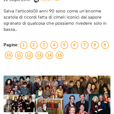
Salva l’articoloGli anni 90 sono come un’enorme
scatola di ricordi fatta di cimeli iconici dal sapore
sgranato di qualcosa che possiamo rivedere solo in
bassa…
Pagine:
1
2
3
4
5
6
7
8
9
10
11
12
13
14
15