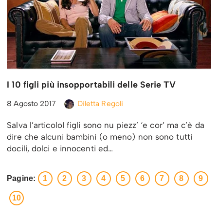
I 10 figli più insopportabili delle Serie TV
8 Agosto 2017
Diletta Regoli
Salva l’articoloI figli sono nu piezz’ ‘e cor’ ma c’è da
dire che alcuni bambini (o meno) non sono tutti
docili, dolci e innocenti ed…
Pagine:
1
2
3
4
5
6
7
8
9
10