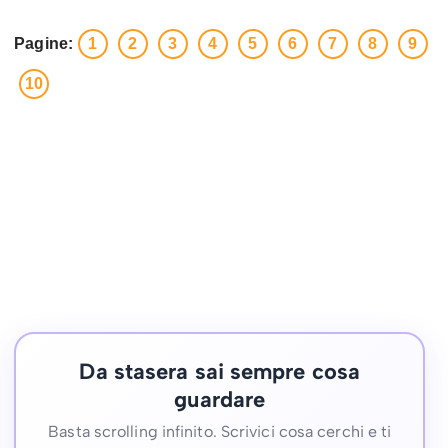
Pagine:
1
2
3
4
5
6
7
8
9
10
Da stasera sai sempre cosa
guardare
Basta scrolling infinito. Scrivici cosa cerchi e ti