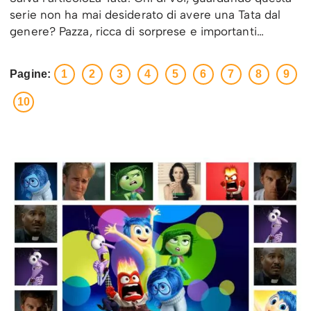
serie non ha mai desiderato di avere una Tata dal
genere? Pazza, ricca di sorprese e importanti…
Pagine:
1
2
3
4
5
6
7
8
9
10