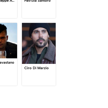
don Giuseppe Avitabile
Patrizia Santoro
avastano
Ciro Di Marzio