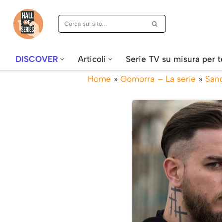
Vai
al
contenuto
DISCOVER
Articoli
Serie TV su misura per t
Home
»
Gomorra – La serie
»
San