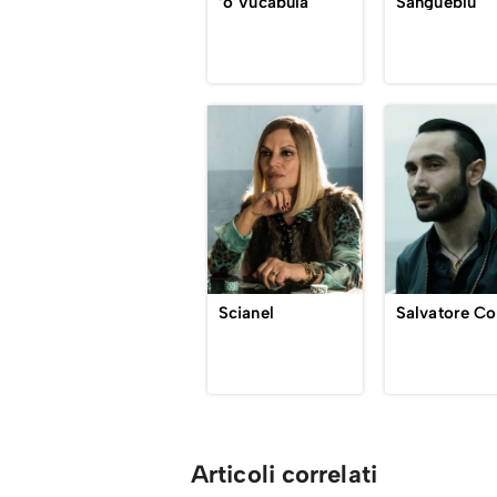
‘o Vucabulà
Sangueblu
Scianel
Salvatore Co
Articoli correlati