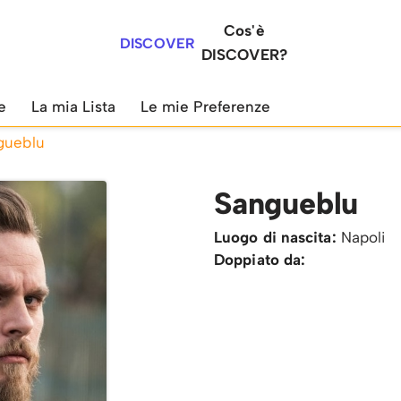
Cos'è
DISCOVER
DISCOVER?
e
La mia Lista
Le mie Preferenze
gueblu
Sangueblu
Luogo di nascita:
Napoli
Doppiato da: