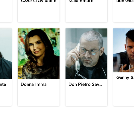
Azzurra Avitabile
Malammore
Genny S
nte
Donna Imma
Don Pietro Savastano