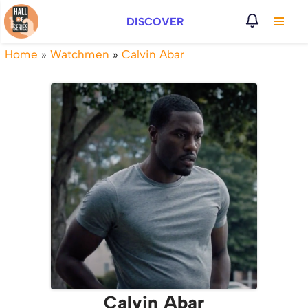
DISCOVER
Vai
al
Home
»
Watchmen
»
Calvin Abar
contenuto
Calvin Abar