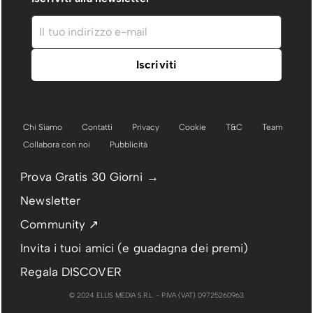
Chi Siamo
Contatti
Privacy
Cookie
T&C
Team
Collabora con noi
Pubblicità
Prova Gratis 30 Giorni →
Newsletter
Community ↗
Invita i tuoi amici (e guadagna dei premi)
Regala DISCOVER
© 2024 ELLIS MEDIA S.R.L. - P.IVA (VAT) 09725260963