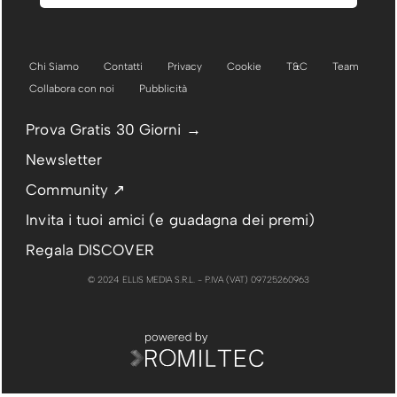
Chi Siamo
Contatti
Privacy
Cookie
T&C
Team
Collabora con noi
Pubblicità
Prova Gratis 30 Giorni →
Newsletter
Community ↗
Invita i tuoi amici (e guadagna dei premi)
Regala DISCOVER
© 2024 ELLIS MEDIA S.R.L. - P.IVA (VAT) 09725260963