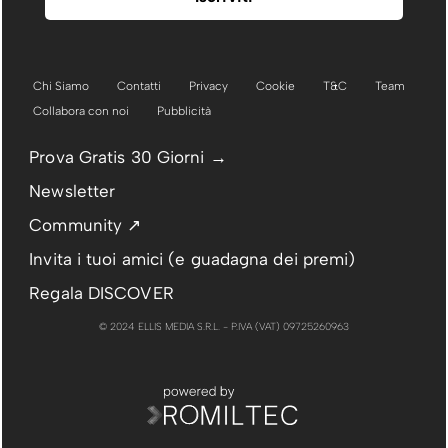
Chi Siamo
Contatti
Privacy
Cookie
T&C
Team
Collabora con noi
Pubblicità
Prova Gratis 30 Giorni →
Newsletter
Community ↗
Invita i tuoi amici (e guadagna dei premi)
Regala DISCOVER
© 2024 ELLIS MEDIA S.R.L. - P.IVA (VAT) 09725260963