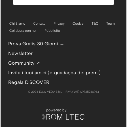
Chi Siamo
Contatti
Privacy
Cookie
T&C
Team
Collabora con noi
Pubblicità
Prova Gratis 30 Giorni →
Newsletter
Community ↗
Invita i tuoi amici (e guadagna dei premi)
Regala DISCOVER
© 2024 ELLIS MEDIA S.R.L. - P.IVA (VAT) 09725260963