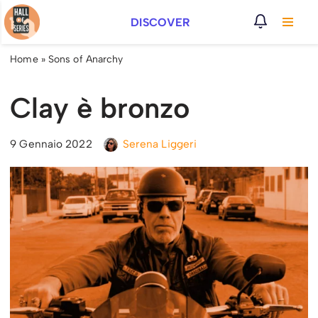
DISCOVER
Vai
al
Home
»
Sons of Anarchy
contenuto
Clay è bronzo
9 Gennaio 2022
Serena Liggeri