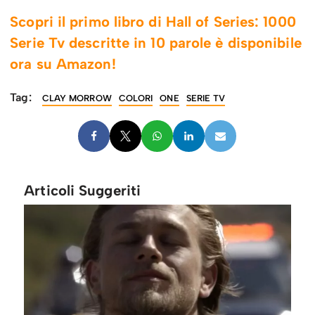
Scopri il primo libro di Hall of Series: 1000
Serie Tv descritte in 10 parole è disponibile
ora su Amazon!
Tag:
CLAY MORROW
COLORI
ONE
SERIE TV
Articoli Suggeriti