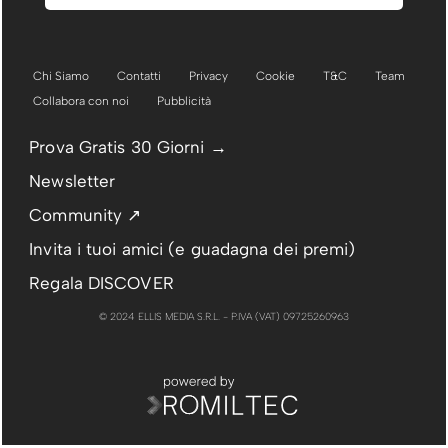
Chi Siamo
Contatti
Privacy
Cookie
T&C
Team
Collabora con noi
Pubblicità
Prova Gratis 30 Giorni →
Newsletter
Community ↗
Invita i tuoi amici (e guadagna dei premi)
Regala DISCOVER
© 2024 ELLIS MEDIA S.R.L. - P.IVA (VAT) 09725260963