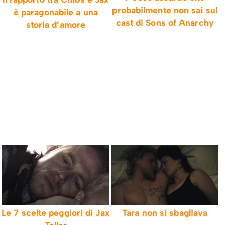
probabilmente non sai sul
è paragonabile a una
cast di Sons of Anarchy
storia d’amore
Le 7 scelte peggiori di Jax
Tara non si sbagliava