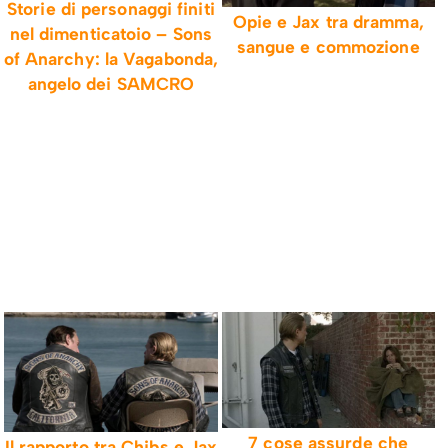
Storie di personaggi finiti
Opie e Jax tra dramma,
nel dimenticatoio – Sons
sangue e commozione
of Anarchy: la Vagabonda,
angelo dei SAMCRO
7 cose assurde che
Il rapporto tra Chibs e Jax