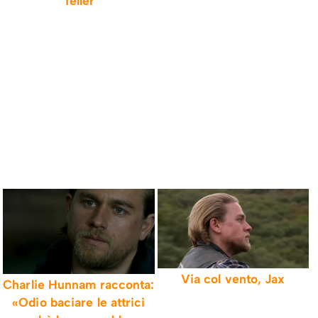
Teller
Via col vento, Jax
Charlie Hunnam racconta:
«Odio baciare le attrici