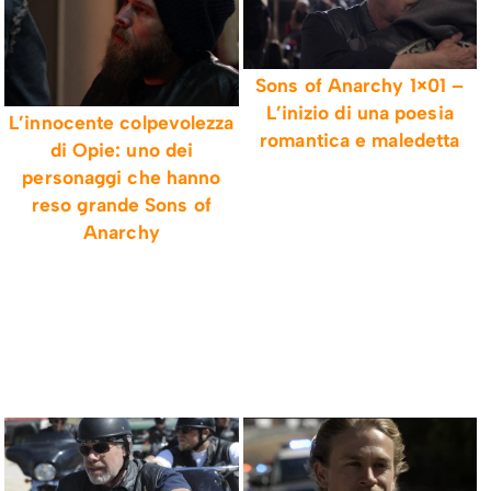
Sons of Anarchy 1×01 –
L’inizio di una poesia
L’innocente colpevolezza
romantica e maledetta
di Opie: uno dei
personaggi che hanno
reso grande Sons of
Anarchy