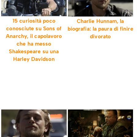
15 curiosità poco
Charlie Hunnam, la
conosciute su Sons of
biografia: la paura di finire
Anarchy, il capolavoro
divorato
che ha messo
Shakespeare su una
Harley Davidson