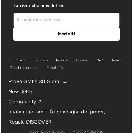
Iscriviti alla newsletter
Chi Siamo
Contatti
Privacy
Cookie
T&C
Team
Collabora con noi
Pubblicità
Prova Gratis 30 Giorni →
Newsletter
Community ↗
Invita i tuoi amici (e guadagna dei premi)
Regala DISCOVER
© 2024 ELLIS MEDIA S.R.L. - P.IVA (VAT) 09725260963