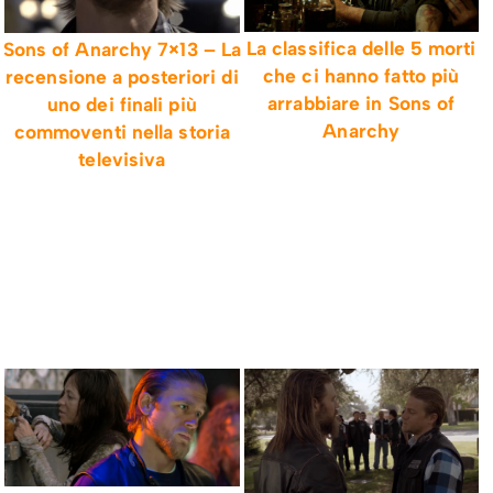
La classifica delle 5 morti
Sons of Anarchy 7×13 – La
che ci hanno fatto più
recensione a posteriori di
arrabbiare in Sons of
uno dei finali più
Anarchy
commoventi nella storia
televisiva