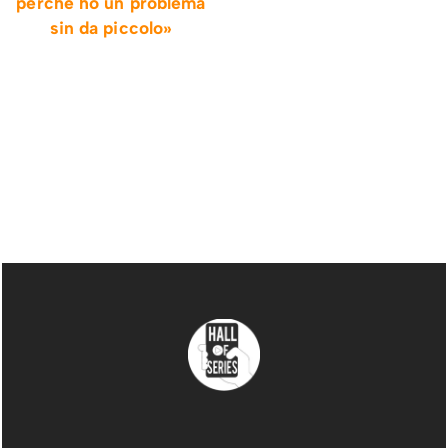
perchè ho un problema
sin da piccolo»