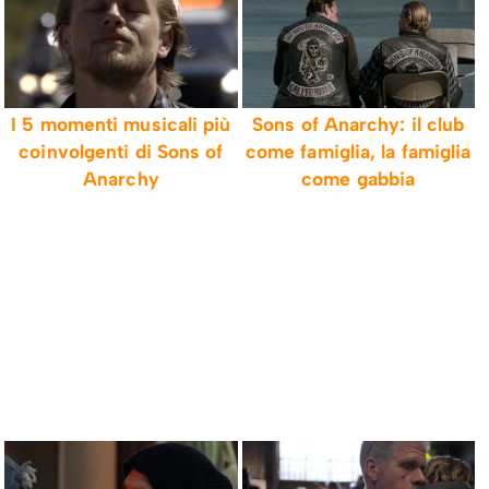
I 5 momenti musicali più
Sons of Anarchy: il club
coinvolgenti di Sons of
come famiglia, la famiglia
Anarchy
come gabbia