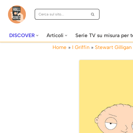
Vai
al
contenuto
DISCOVER
Articoli
Serie TV su misura per t
Home
»
I Griffin
»
Stewart Gilligan 