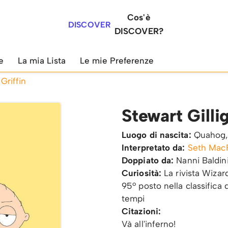
Cos'è
DISCOVER
DISCOVER?
e
La mia Lista
Le mie Preferenze
Griffin
Stewart Gillig
Luogo di nascita:
Quahog, 
Interpretato da:
Seth Mac
Doppiato da:
Nanni Baldin
Curiosità:
La rivista Wizar
95º posto nella classifica de
tempi
Citazioni:
Và all'inferno!