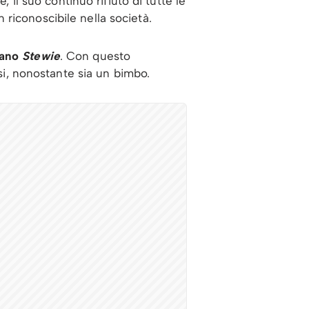
 il suo continuo rifiuto di tutte le
riconoscibile nella società.
dano
Stewie
. Con questo
rsi, nonostante sia un bimbo.