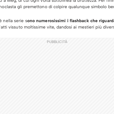
 Meg, di cui ogni volta sottolinea la bruttezza. Per finire,
oclasta gli premettono di colpire qualunque simbolo ben 
 nella serie s
ono numerosissimi i flashback che riguar
atti vissuto moltissime vite, dandosi ai mestieri più dive
PUBBLICITÀ