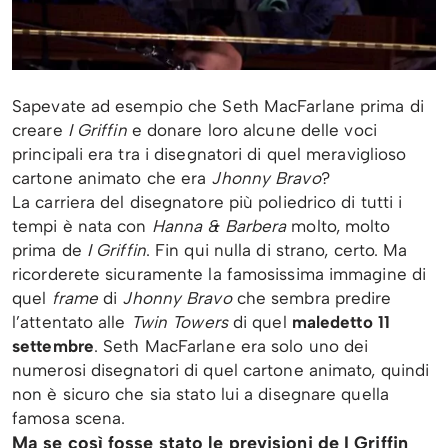
Sapevate ad esempio che Seth MacFarlane prima di
creare
I Griffin
e donare loro alcune delle voci
principali era tra i disegnatori di quel meraviglioso
cartone animato che era
Jhonny Bravo
?
La carriera del disegnatore più poliedrico di tutti i
tempi è nata con
Hanna & Barbera
molto, molto
prima de
I Griffin
. Fin qui nulla di strano, certo. Ma
ricorderete sicuramente la famosissima immagine di
quel
frame
di
Jhonny Bravo
che sembra predire
l’attentato alle
Twin Towers
di quel
maledetto 11
settembre
. Seth MacFarlane era solo uno dei
numerosi disegnatori di quel cartone animato, quindi
non è sicuro che sia stato lui a disegnare quella
famosa scena.
Ma se così fosse stato le previsioni de I Griffin