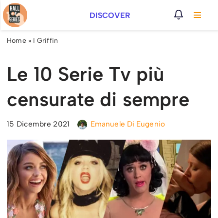
DISCOVER
Vai
al
Home
»
I Griffin
contenuto
Le 10 Serie Tv più
censurate di sempre
15 Dicembre 2021
Emanuele Di Eugenio