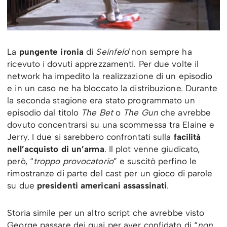
La
pungente ironia
di
Seinfeld
non sempre ha
ricevuto i dovuti apprezzamenti. Per due volte il
network ha impedito la realizzazione di un episodio
e in un caso ne ha bloccato la distribuzione. Durante
la seconda stagione era stato programmato un
episodio dal titolo
The Bet
o
The Gun
che avrebbe
dovuto concentrarsi su una scommessa tra Elaine e
Jerry. I due si sarebbero confrontati sulla
facilità
nell’acquisto di un’arma
. Il plot venne giudicato,
però, “
troppo provocatorio
” e suscitò perfino le
rimostranze di parte del cast per un gioco di parole
su due
presidenti americani assassinati
.
Storia simile per un altro script che avrebbe visto
George passare dei guai per aver confidato di “
non