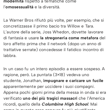
modernità
rispetto a tematiche come
l’
omosessualità
e la diversità.
La Warner Bros rifiutò più volte, per esempio, che si
concretizzasse il primo bacio tra Willow e Tara.
L’autore della serie, Joss Whedon, dovette lavorare
di fantasia e usare
la stregoneria come metafora
del
loro affetto prima che il network (dopo un anno di
trattative serrate) concedesse il fatidico incontro di
labbra.
In un caso fu un intero episodio a essere sospeso. A
ragione, però. La puntata (3×18) vedeva uno
studente, Jonathan,
impugnare e caricare un fucile
apparentemente per uccidere i suoi compagni.
Appena pochi giorni prima della messa in onda si era
verificato
uno dei più tragici massacri
che l’America
ricordi, quello della
Columbine High School
. Mai
come in questo caso censura fu più giustificata.