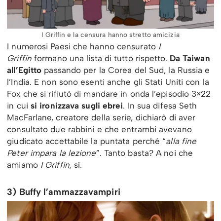
I Griffin e la censura hanno stretto amicizia
I numerosi Paesi che hanno censurato
I
Griffin
formano una lista di tutto rispetto.
Da Taiwan
all’Egitto
passando per la Corea del Sud, la Russia e
l’India. E non sono esenti anche gli Stati Uniti con la
Fox che si rifiutò di mandare in onda l’episodio 3×22
in cui
si ironizzava sugli ebrei
. In sua difesa Seth
MacFarlane, creatore della serie, dichiarò di aver
consultato due rabbini e che entrambi avevano
giudicato accettabile la puntata perché “
alla fine
Peter impara la lezione
”. Tanto basta? A noi che
amiamo
I Griffin,
sì.
3) Buffy l’ammazzavampiri