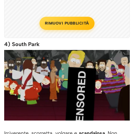
RIMUOVI PUBBLICITÀ
4) South Park
Irriverente, scorretta, volgare e
scandalosa
. Non