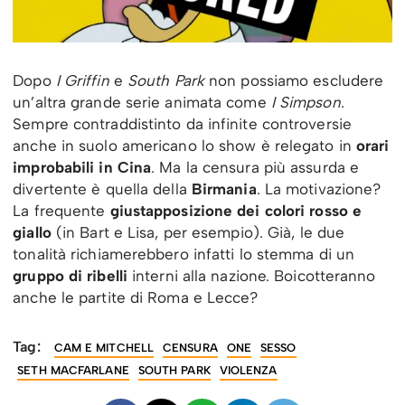
Dopo
I Griffin
e
South Park
non possiamo escludere
un’altra grande serie animata come
I Simpson
.
Sempre contraddistinto da infinite controversie
anche in suolo americano lo show è relegato in
orari
improbabili in Cina
. Ma la censura più assurda e
divertente è quella della
Birmania
. La motivazione?
La frequente
giustapposizione dei colori rosso e
giallo
(in Bart e Lisa, per esempio). Già, le due
tonalità richiamerebbero infatti lo stemma di un
gruppo di ribelli
interni alla nazione. Boicotteranno
anche le partite di Roma e Lecce?
Tag:
CAM E MITCHELL
CENSURA
ONE
SESSO
SETH MACFARLANE
SOUTH PARK
VIOLENZA