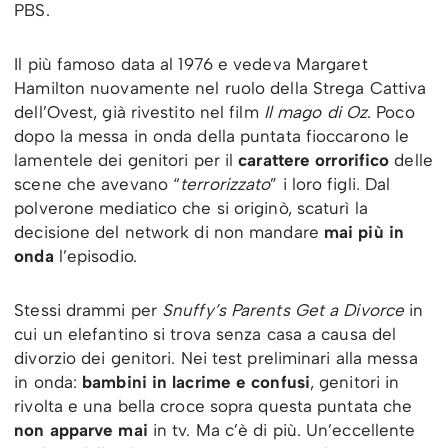
PBS.
Il più famoso data al 1976 e vedeva Margaret
Hamilton nuovamente nel ruolo della Strega Cattiva
dell’Ovest, già rivestito nel film
Il mago di Oz
. Poco
dopo la messa in onda della puntata fioccarono le
lamentele dei genitori per il
carattere orrorifico
delle
scene che avevano “
terrorizzato
” i loro figli. Dal
polverone mediatico che si originò, scaturì la
decisione del network di non mandare
mai più in
onda
l’episodio.
Stessi drammi per
Snuffy’s Parents Get a Divorce
in
cui un elefantino si trova senza casa a causa del
divorzio dei genitori. Nei test preliminari alla messa
in onda:
bambini in lacrime e confusi
, genitori in
rivolta e una bella croce sopra questa puntata che
non apparve mai
in tv. Ma c’è di più. Un’eccellente