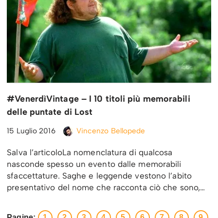
#VenerdìVintage – I 10 titoli più memorabili
delle puntate di Lost
15 Luglio 2016
Vincenzo Bellopede
Salva l’articoloLa nomenclatura di qualcosa
nasconde spesso un evento dalle memorabili
sfaccettature. Saghe e leggende vestono l’abito
presentativo del nome che racconta ciò che sono,…
Pagine:
1
2
3
4
5
6
7
8
9