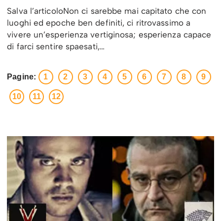
Salva l’articoloNon ci sarebbe mai capitato che con
luoghi ed epoche ben definiti, ci ritrovassimo a
vivere un’esperienza vertiginosa; esperienza capace
di farci sentire spaesati,…
Pagine:
1
2
3
4
5
6
7
8
9
10
11
12