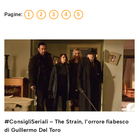
Pagine:
1
2
3
4
5
#ConsigliSeriali – The Strain, l’orrore fiabesco
di Guillermo Del Toro