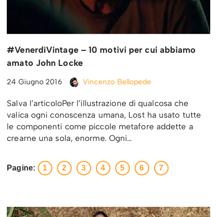
#VenerdìVintage – 10 motivi per cui abbiamo
amato John Locke
24 Giugno 2016
Vincenzo Bellopede
Salva l’articoloPer l’illustrazione di qualcosa che
valica ogni conoscenza umana, Lost ha usato tutte
le componenti come piccole metafore addette a
crearne una sola, enorme. Ogni…
Pagine:
1
2
3
4
5
6
7