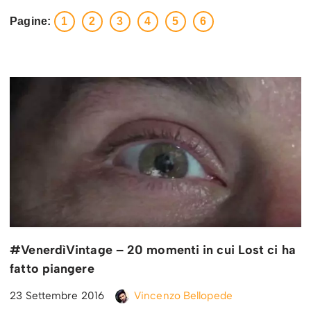
Pagine:
1
2
3
4
5
6
#VenerdìVintage – 20 momenti in cui Lost ci ha
fatto piangere
23 Settembre 2016
Vincenzo Bellopede