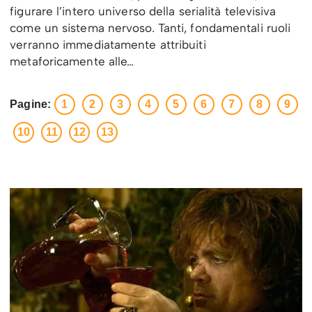
figurare l’intero universo della serialità televisiva
come un sistema nervoso. Tanti, fondamentali ruoli
verranno immediatamente attribuiti
metaforicamente alle…
Pagine:
1
2
3
4
5
6
7
8
9
10
11
12
13