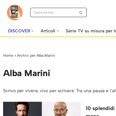
Vai
al
contenuto
DISCOVER
Articoli
Serie TV su misura per t
Home
»
Archivi per Alba Marini
Alba Marini
Scrivo per vivere, vivo per scrivere. Tra una pausa e l’al
10 splendidi
meno