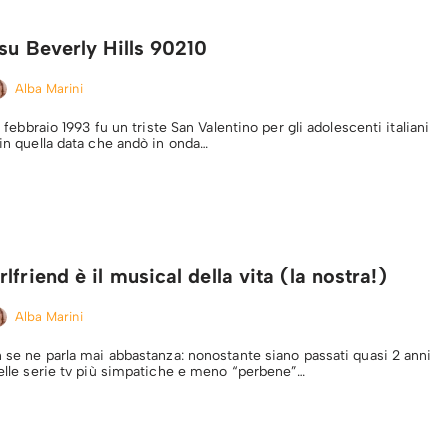
 su Beverly Hills 90210
Alba Marini
14 febbraio 1993 fu un triste San Valentino per gli adolescenti italiani
 in quella data che andò in onda…
friend è il musical della vita (la nostra!)
Alba Marini
n se ne parla mai abbastanza: nonostante siano passati quasi 2 anni
 delle serie tv più simpatiche e meno “perbene”…