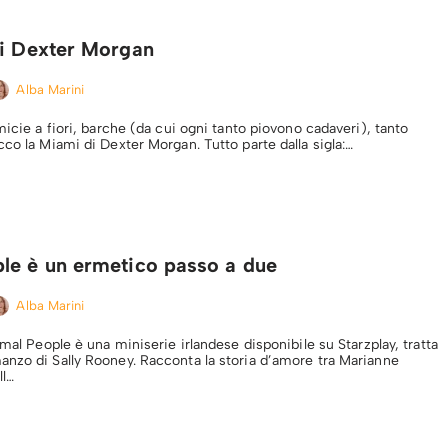
di Dexter Morgan
Alba Marini
micie a fiori, barche (da cui ogni tanto piovono cadaveri), tanto
cco la Miami di Dexter Morgan. Tutto parte dalla sigla:…
le è un ermetico passo a due
Alba Marini
rmal People è una miniserie irlandese disponibile su Starzplay, tratta
nzo di Sally Rooney. Racconta la storia d’amore tra Marianne
ll…