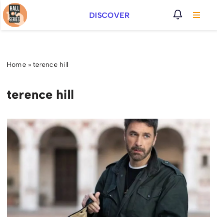
DISCOVER
Vai
al
contenuto
Home
»
terence hill
terence hill