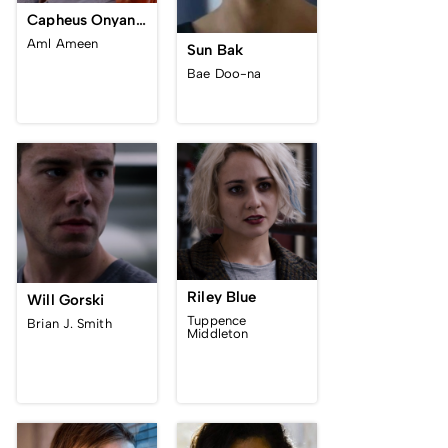
Capheus Onyango
Aml Ameen
Sun Bak
Bae Doo-na
Riley Blue
Will Gorski
Tuppence
Brian J. Smith
Middleton