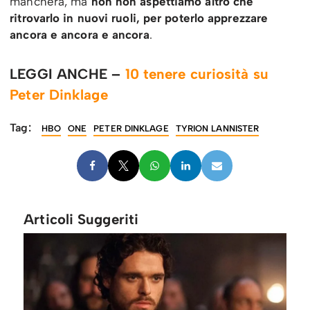
mancherà, ma
non non aspettiamo altro che
ritrovarlo in nuovi ruoli, per poterlo apprezzare
ancora e ancora e ancora
.
LEGGI ANCHE –
10 tenere curiosità su
Peter Dinklage
Tag:
HBO
ONE
PETER DINKLAGE
TYRION LANNISTER
Articoli Suggeriti