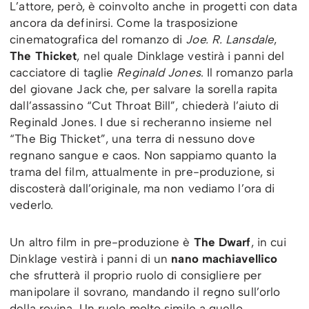
L’attore, però, è coinvolto anche in progetti con data
ancora da definirsi. Come la trasposizione
cinematografica del romanzo di
Joe. R. Lansdale
,
The Thicket
, nel quale Dinklage vestirà i panni del
cacciatore di taglie
Reginald Jones
. Il romanzo parla
del giovane Jack che, per salvare la sorella rapita
dall’assassino “Cut Throat Bill”, chiederà l’aiuto di
Reginald Jones. I due si recheranno insieme nel
“The Big Thicket”, una terra di nessuno dove
regnano sangue e caos. Non sappiamo quanto la
trama del film, attualmente in pre-produzione, si
discosterà dall’originale, ma non vediamo l’ora di
vederlo.
Un altro film in pre-produzione è
The Dwarf
, in cui
Dinklage vestirà i panni di un
nano machiavellico
che sfrutterà il proprio ruolo di consigliere per
manipolare il sovrano, mandando il regno sull’orlo
della rovina. Un ruolo molto simile a quello