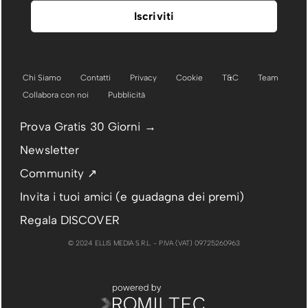
Chi Siamo
Contatti
Privacy
Cookie
T&C
Team
Collabora con noi
Pubblicità
Prova Gratis 30 Giorni →
Newsletter
Community ↗
Invita i tuoi amici (e guadagna dei premi)
Regala DISCOVER
© 2024 ELLIS MEDIA S.R.L. - P.IVA (VAT) 09725260963