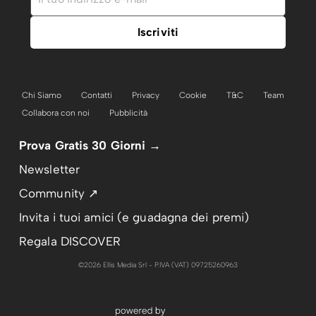
Chi Siamo
Contatti
Privacy
Cookie
T&C
Team
Collabora con noi
Pubblicità
Prova Gratis 30 Giorni →
Newsletter
Community ↗
Invita i tuoi amici (e guadagna dei premi)
Regala DISCOVER
©2026 Ellis Media Srl - P.IVA (VAT) 09725260963