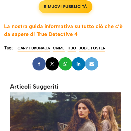
RIMUOVI PUBBLICITÀ
La nostra guida informativa su tutto ciò che c’è
da sapere di True Detective 4
Tag:
CARY FUKUNAGA
CRIME
HBO
JODIE FOSTER
Articoli Suggeriti