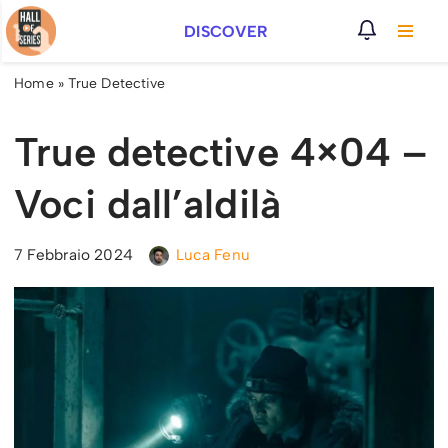
DISCOVER
Vai
al
Home
»
True Detective
contenuto
True detective 4×04 –
Voci dall’aldilà
7 Febbraio 2024
Luca Fenu