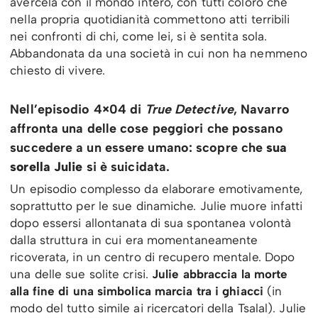
avercela con il mondo intero, con tutti coloro che
nella propria quotidianità commettono atti terribili
nei confronti di chi, come lei, si è sentita sola.
Abbandonata da una società in cui non ha nemmeno
chiesto di vivere.
Nell’episodio 4×04 di
True Detective
, Navarro
affronta una delle cose peggiori che possano
succedere a un essere umano: scopre che
sua
sorella Julie
si è suicidata.
Un episodio complesso da elaborare emotivamente,
soprattutto per le sue dinamiche. Julie muore infatti
dopo essersi allontanata di sua spontanea volontà
dalla struttura in cui era momentaneamente
ricoverata, in un centro di recupero mentale. Dopo
una delle sue solite crisi.
Julie abbraccia la morte
alla fine di una simbolica marcia tra i ghiacci
(in
modo del tutto simile ai ricercatori della Tsalal). Julie