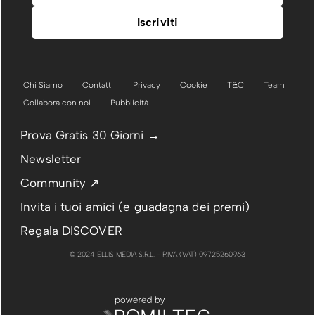
Chi Siamo
Contatti
Privacy
Cookie
T&C
Team
Collabora con noi
Pubblicità
Prova Gratis 30 Giorni →
Newsletter
Community ↗
Invita i tuoi amici (e guadagna dei premi)
Regala DISCOVER
© 2024 ELLIS MEDIA S.R.L. - P.IVA (VAT) 09725260963