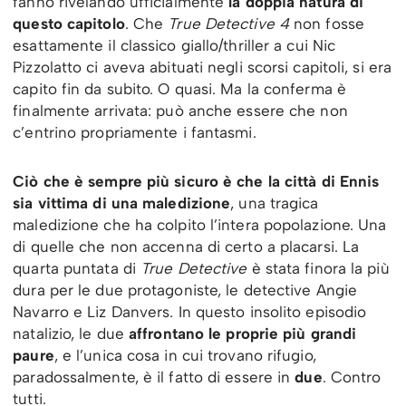
fanno rivelando ufficialmente
la doppia natura di
questo capitolo
. Che
True Detective 4
non fosse
esattamente il classico giallo/thriller a cui Nic
Pizzolatto ci aveva abituati negli scorsi capitoli, si era
capito fin da subito. O quasi. Ma la conferma è
finalmente arrivata: può anche essere che non
c’entrino propriamente i fantasmi.
Ciò che è sempre più sicuro è che la città di Ennis
sia vittima di una maledizione
, una tragica
maledizione che ha colpito l’intera popolazione. Una
di quelle che non accenna di certo a placarsi. La
quarta puntata di
True Detective
è stata finora la più
dura per le due protagoniste, le detective Angie
Navarro e Liz Danvers. In questo insolito episodio
natalizio, le due
affrontano le proprie più grandi
paure
, e l’unica cosa in cui trovano rifugio,
paradossalmente, è il fatto di essere in
due
. Contro
tutti.