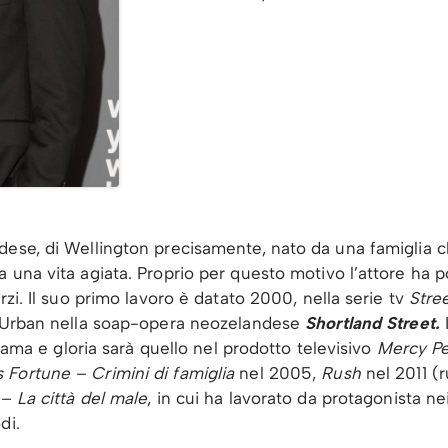
dese, di Wellington precisamente, nato da una famiglia 
 una vita agiata. Proprio per questo motivo l’attore ha p
rzi. Il suo primo lavoro è datato 2000, nella serie tv
Stre
rl Urban nella soap-opera neozelandese
Shortland Street.
I
i fama e gloria sarà quello nel prodotto televisivo
Mercy Pe
Fortune – Crimini di famiglia
nel 2005,
Rush
nel 2011 (r
– La città del male
, in cui ha lavorato da protagonista n
di.