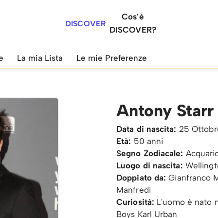
Cos'è
DISCOVER
DISCOVER?
e
La mia Lista
Le mie Preferenze
Antony Starr
Data di nascita:
25 Ottobr
Età:
50 anni
Segno Zodiacale:
Acquari
Luogo di nascita:
Welling
Doppiato da:
Gianfranco M
Manfredi
Curiosità:
L'uomo è nato ne
Boys Karl Urban