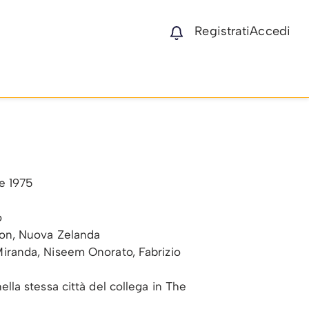
Registrati
Accedi
e 1975
o
ton, Nuova Zelanda
iranda, Niseem Onorato, Fabrizio
lla stessa città del collega in The