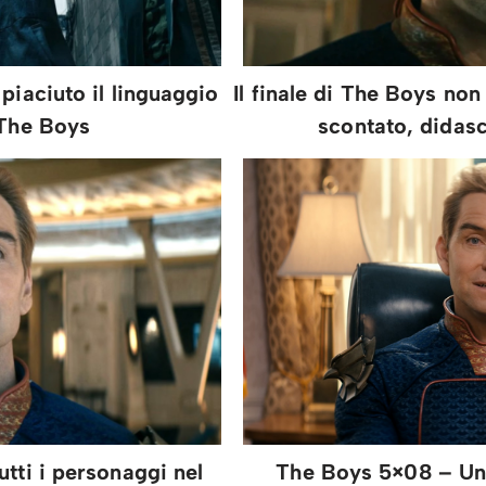
 piaciuto il linguaggio
Il finale di The Boys non
 The Boys
scontato, didas
utti i personaggi nel
The Boys 5×08 – Un 