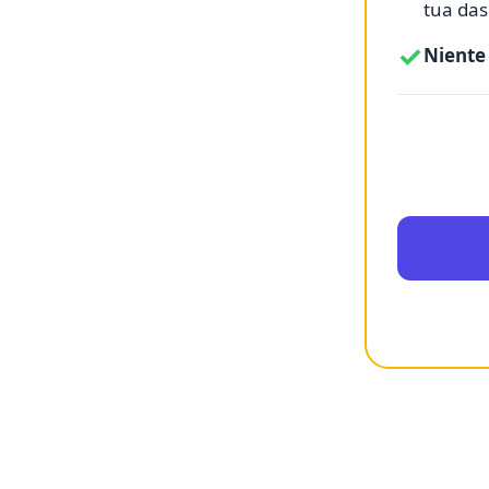
tua das
✓
Niente