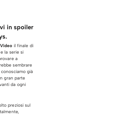
vi in spoiler
ys.
 Video
il finale di
e la serie si
provare a
otrebbe sembrare
 conosciamo già
in gran parte
vanti da ogni
lto preziosi sul
otalmente,