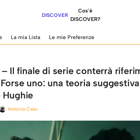
Cos'è
DISCOVER
DISCOVER?
e
La mia Lista
Le mie Preferenze
 Il finale di serie conterrà riferi
Forse uno: una teoria suggestiva
e Hughie
Antonio Casu