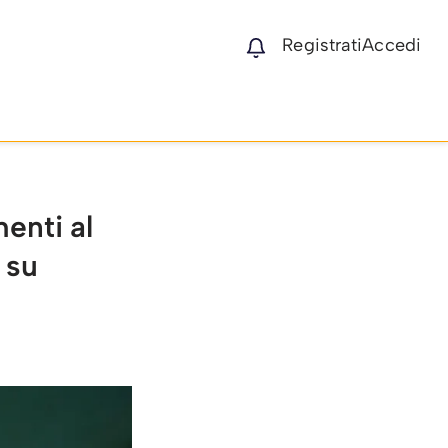
Registrati
Accedi
menti al
 su