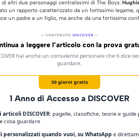
 di altri due personaggi centralissimi di The Boys:
Hughie
ato un rapporto caratterizzato da un fortissimo legame, q
ce un padre a un figlio, ma anche da una fortissima confli
— CONTENUTO
DISCOVER
—
tinua a leggere l’articolo con la prova grat
COVER hai anche un consulente personale che ti dice s
guardare.
30 giorni gratis
1 Anno di Accesso a DISCOVER
li articoli DISCOVER
: pagelle, classifiche, teorie e guide
re cosa guardare
li personalizzati quando vuoi, su WhatsApp
e direttam