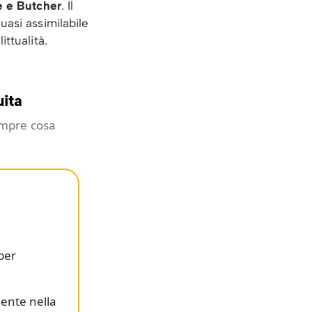
 e Butcher
. Il
uasi assimilabile
ttualità.
uita
empre cosa
 per
ente nella