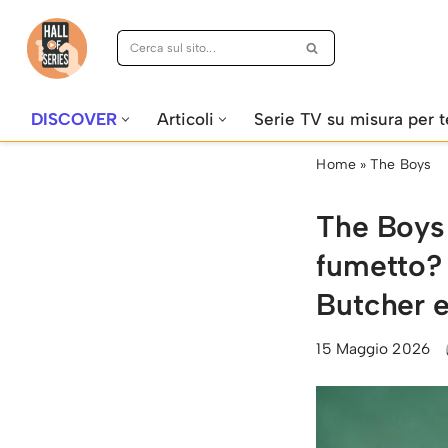
Vai
al
contenuto
DISCOVER
Articoli
Serie TV su misura per t
Home
»
The Boys
The Boys –
fumetto? 
Butcher 
15 Maggio 2026