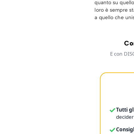
quanto su quello
loro è sempre st
a quello che unis
Con
E con DIS
✓
Tutti g
decide
✓
Consig