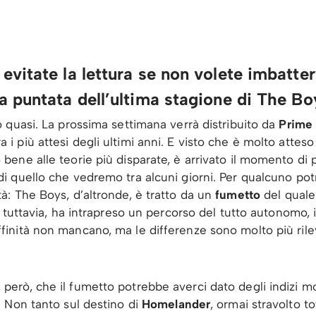
evitate la lettura se non volete imbatter
ma puntata dell’ultima stagione di The Bo
 o quasi. La prossima settimana verrà distribuito da
Prime
ra i più attesi degli ultimi anni. E visto che è molto atteso 
 bene alle teorie più disparate, è arrivato il momento di 
 di quello che vedremo tra alcuni giorni. Per qualcuno p
tà: The Boys, d’altronde, è tratto da un
fumetto
del quale
ie, tuttavia, ha intrapreso un percorso del tutto autonomo, 
ffinità non mancano, ma le differenze sono molto più rile
 però, che il fumetto potrebbe averci dato degli indizi mo
e. Non tanto sul destino di
Homelander
, ormai stravolto t