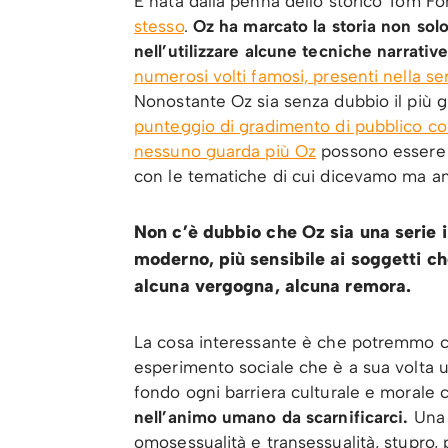
È nata dalla penna dello storico Tom Fo
stesso
.
Oz ha marcato la storia non solo
nell’utilizzare alcune tecniche narrativ
numerosi volti famosi, presenti nella s
Nonostante Oz sia senza dubbio il più 
punteggio di gradimento di pubblico co
nessuno guarda più Oz
possono essere m
con le tematiche di cui dicevamo ma an
Non c’è dubbio che Oz sia una serie i
moderno, più sensibile ai soggetti che
alcuna vergogna, alcuna remora.
La cosa interessante è che potremmo co
esperimento sociale che è a sua volta u
fondo ogni barriera culturale e morale
nell’animo umano da scarnificarci.
Una 
omosessualità e transessualità, stupro, p