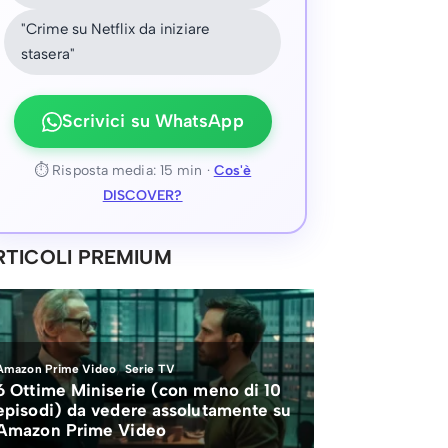
"Crime su Netflix da iniziare
stasera"
Scrivici su WhatsApp
⏱ Risposta media: 15 min ·
Cos'è
DISCOVER?
RTICOLI PREMIUM