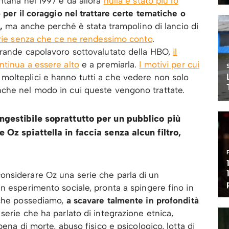
ntana nel 1997 e da allora
nulla è stato più lo
 per il coraggio nel trattare certe tematiche o
e,
ma anche perché è stata trampolino di lancio di
erie senza che ce ne rendessimo conto
.
grande capolavoro sottovalutato della HBO,
il
ntinua a essere alto
e a premiarla.
I motivi per cui
olteplici e hanno tutti a che vedere non solo
che nel modo in cui queste vengono trattate.
ngestibile soprattutto per un pubblico più
 Oz spiattella in faccia senza alcun filtro,
nsiderare Oz una serie che parla di un
n esperimento sociale, pronta a spingere fino in
 che possediamo,
a scavare talmente in profondità
serie che ha parlato di integrazione etnica,
ena di morte, abuso fisico e psicologico, lotta di