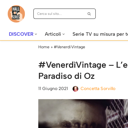
Vai
al
contenuto
DISCOVER
Articoli
Serie TV su misura per t
Home
»
#VenerdiVintage
#VenerdìVintage – L’e
Paradiso di Oz
11 Giugno 2021
Concetta Sorvillo