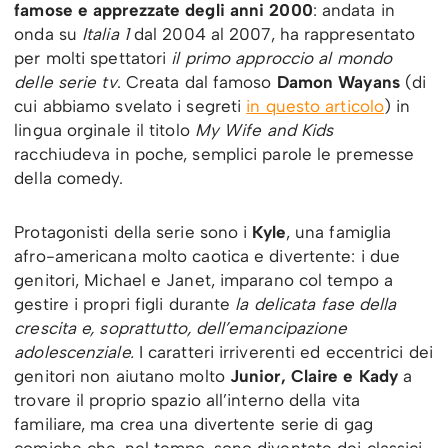
famose e apprezzate degli anni 2000
: andata in
onda su
Italia 1
dal 2004 al 2007, ha rappresentato
per molti spettatori
il primo approccio al mondo
delle serie tv
. Creata dal famoso
Damon Wayans
(di
cui abbiamo svelato i segreti
in questo articolo
) in
lingua orginale il titolo
My Wife and Kids
racchiudeva in poche, semplici parole le premesse
della comedy.
Protagonisti della serie sono i
Kyle
, una famiglia
afro-americana molto caotica e divertente: i due
genitori, Michael e Janet, imparano col tempo a
gestire i propri figli durante
la delicata fase della
crescita e, soprattutto, dell’emancipazione
adolescenziale.
I caratteri irriverenti ed eccentrici dei
genitori non aiutano molto
Junior, Claire e Kady
a
trovare il proprio spazio all’interno della vita
familiare, ma crea una divertente serie di gag
comiche che, nel tempo, sono diventate dei classici