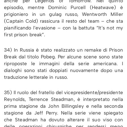
anche per Legends of Tomorrow. Nel quinto
episodio, mentre Dominic Purcell (Heatwave) è
prigioniero in un gulag russo, Wentworth Miller
(Captain Cold) rassicura il resto del team – che sta
pianificando l’evasione – con la battuta “It’s not my
first prison break”.
34) In Russia è stato realizzato un remake di Prison
Break dal titolo Pobeg. Per alcune scene sono state
riproposte le immagini della serie americana. I
dialoghi sono stati doppiati nuovamente dopo una
traduzione letterale in russo.
35) Il ruolo del fratello del vicepresidente/presidente
Reynolds, Terrence Steadman, è interpretato nella
prima stagione da John Billingsley e nella seconda
stagione da Jeff Perry. Nella serie viene spiegato
che Steadman ha dovuto alterare il suo viso con
delle operazioni chirurgiche per rendersi meno