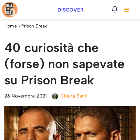
DISCOVER
Vai
al
Home
»
Prison Break
contenuto
40 curiosità che
(forse) non sapevate
su Prison Break
26 Novembre 2021
Chiara Santi