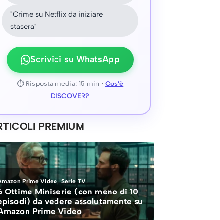
"Crime su Netflix da iniziare
stasera"
Scrivici su WhatsApp
⏱ Risposta media: 15 min ·
Cos'è
DISCOVER?
RTICOLI PREMIUM