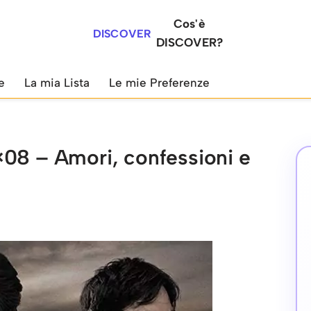
Cos'è
DISCOVER
DISCOVER?
e
La mia Lista
Le mie Preferenze
×08 – Amori, confessioni e