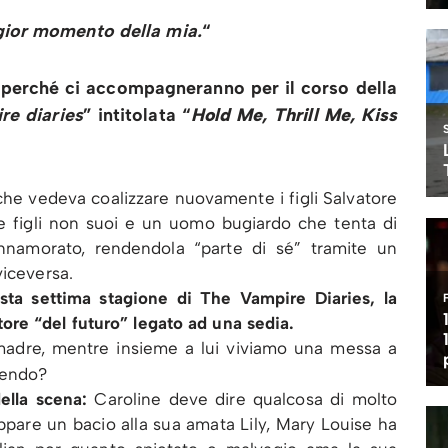
gior momento della mia.
“
 perché ci accompagneranno per il corso della
re diaries
” intitolata “
Hold Me, Thrill Me, Kiss
he vedeva coalizzare nuovamente i figli Salvatore
e figli non suoi e un uomo bugiardo che tenta di
nnamorato, rendendola “parte di sé” tramite un
viceversa.
ta settima stagione di The Vampire Diaries, la
re “del futuro” legato ad una sedia.
madre, mentre insieme a lui viviamo una messa a
dendo?
ella scena:
Caroline deve dire qualcosa di molto
ppare un bacio alla sua amata Lily, Mary Louise ha