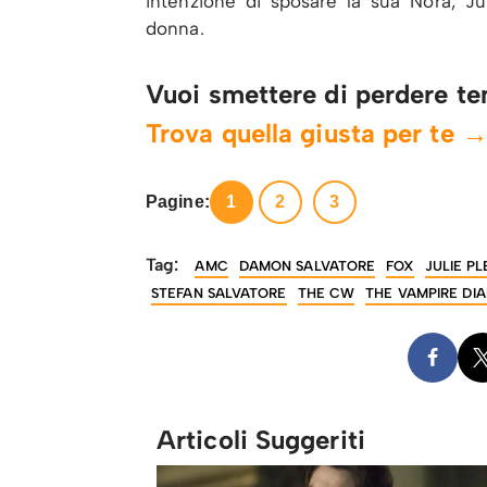
intenzione di sposare la sua Nora, J
donna.
Vuoi smettere di perdere te
Trova quella giusta per te 
Pagine:
1
2
3
Tag:
AMC
DAMON SALVATORE
FOX
JULIE P
STEFAN SALVATORE
THE CW
THE VAMPIRE DIA
Articoli Suggeriti