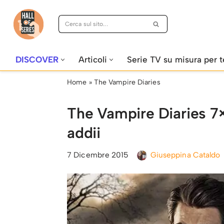
Vai
al
contenuto
DISCOVER
Articoli
Serie TV su misura per t
Home
»
The Vampire Diaries
The Vampire Diaries 7
addii
7 Dicembre 2015
Giuseppina Cataldo