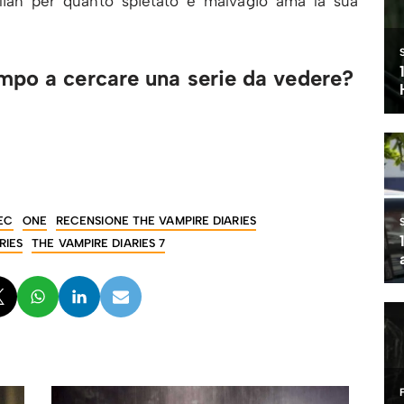
ulian per quanto spietato e malvagio ama la sua
mpo a cercare una serie da vedere?
→
LEC
ONE
RECENSIONE THE VAMPIRE DIARIES
RIES
THE VAMPIRE DIARIES 7