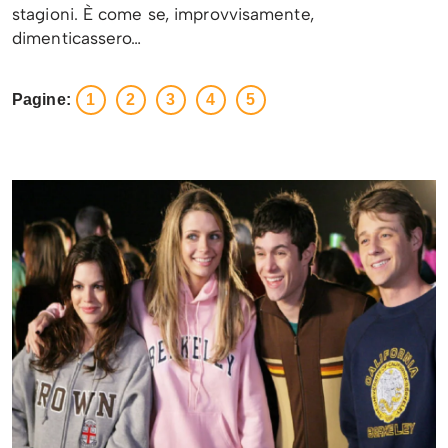
stagioni. È come se, improvvisamente,
dimenticassero…
Pagine:
1
2
3
4
5