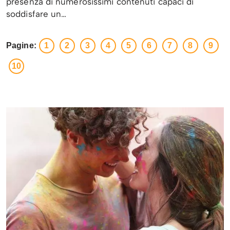
presenza di numerosissimi contenuti capaci di
soddisfare un…
Pagine:
1
2
3
4
5
6
7
8
9
10